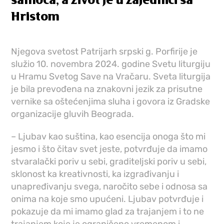
samoća, a život je u zajednici sa
Hristom
Njegova svetost Patrijarh srpski g. Porfirije je
služio 10. novembra 2024. godine Svetu liturgiju
u Hramu Svetog Save na Vračaru. Sveta liturgija
je bila prevođena na znakovni jezik za prisutne
vernike sa oštećenjima sluha i govora iz Gradske
organizacije gluvih Beograda.
– Ljubav kao suština, kao esencija onoga što mi
jesmo i što čitav svet jeste, potvrđuje da imamo
stvaralački poriv u sebi, graditeljski poriv u sebi,
sklonost ka kreativnosti, ka izgrađivanju i
unapređivanju svega, naročito sebe i odnosa sa
onima na koje smo upućeni. Ljubav potvrđuje i
pokazuje da mi imamo glad za trajanjem i to ne