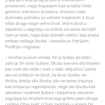
trajanjem koje je ograničeno vremenom i
prostorom, nego trajanjem koje probija i kida
granice vremena i prostora. Imamo u sebi
dubinsku potrebu za večnim trajanjem, a to je
ništa drugo nego večni život. Večni život u
zajednici u zagrljaju sa onima, ne samo do kojih
nam je stalo, nego koje istinski volimo i koji znače
smisao našega života – besedio je Patrijarh
Porfirije i naglasio:
– Hristos je izvor smisla, On je ljubav po sebi i
zato je On izvor ljubavi. Otuda sve ovo što imamo
kao svet oko sebe i svet u sebi, isključivo i samo
ako se priključi na život, na izvor života, na
Hrista, dobija silu života, silu ne samo trajanja
kao bitisanja i egzistencije, nego silu života kao
iskustvo i realnost ljubavi i zajednice, iskustvo
zagrljaja sa Hristom kroz koje grlimo jedni druge
i grlimo čitav svet. U tom zagrljaju u kojem On