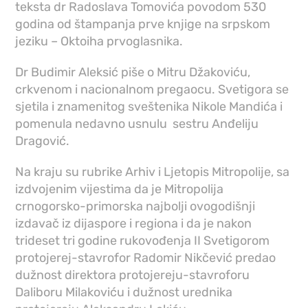
teksta dr Radoslava Tomovića povodom 530
godina od štampanja prve knjige na srpskom
jeziku – Oktoiha prvoglasnika.
Dr Budimir Aleksić piše o Mitru Džakoviću,
crkvenom i nacionalnom pregaocu. Svetigora se
sjetila i znamenitog sveštenika Nikole Mandića i
pomenula nedavno usnulu sestru Anđeliju
Dragović.
Na kraju su rubrike Arhiv i Ljetopis Mitropolije, sa
izdvojenim vijestima da je Mitropolija
crnogorsko-primorska najbolji ovogodišnji
izdavač iz dijaspore i regiona i da je nakon
trideset tri godine rukovođenja II Svetigorom
protojerej-stavrofor Radomir Nikčević predao
dužnost direktora protojereju-stavroforu
Daliboru Milakoviću i dužnost urednika