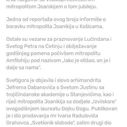
mitropolitom Joanikijem o tom jubileju.
Jedna od reportaža ovog broja informiše o
boravku mitropolita Joanikija u Košicama.
Ostale su vezane za praznovanje Lučindana i
Svetog Petra na Cetinju i obilježavanje
godišnjeg pomena počivšem mitropolitu
Amfilohiju pod nazivom „Iako je otišao, on je i
dalje sa nama“.
Svetigora je objavila i slovo arhimandrita
Jefrema Dabanovića o Svetom Justinu sa
trojičindanske akademije u Stanjevićima, kao i
riječ mitropolita Joanikija sa dodjele „Izviisksre“
ovogodišnjem laureatu Gojku Đogu. Publikovan
je i dio predavanja mr Ivana Radulovića
Grahovca „Svetionik slobode“, zatim drugi dio