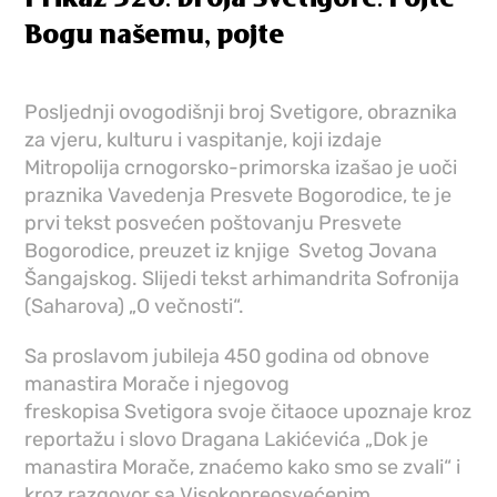
Bogu našemu, pojte
Posljednji ovogodišnji broj Svetigore, obraznika
za vjeru, kulturu i vaspitanje, koji izdaje
Mitropolija crnogorsko-primorska izašao je uoči
praznika Vavedenja Presvete Bogorodice, te je
prvi tekst posvećen poštovanju Presvete
Bogorodice, preuzet iz knjige Svetog Jovana
Šangajskog. Slijedi tekst arhimandrita Sofronija
(Saharova) „O večnosti“.
Sa proslavom jubileja 450 godina od obnove
manastira Morače i njegovog
freskopisa Svetigora svoje čitaoce upoznaje kroz
reportažu i slovo Dragana Lakićevića „Dok je
manastira Morače, znaćemo kako smo se zvali“ i
kroz razgovor sa Visokopreosvećenim