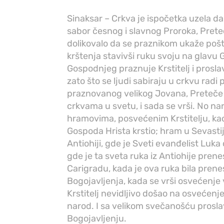
Sinaksar – Crkva je ispočetka uzela 
sabor česnog i slavnog Proroka, Prete
dolikovalo da se praznikom ukaže pošt
krštenja stavivši ruku svoju na glavu
Gospodnjeg praznuje Krstitelj i prosl
zato što se ljudi sabiraju u crkvu radi 
praznovanog velikog Jovana, Preteče i 
crkvama u svetu, i sada se vrši. No na
hramovima, posvećenim Krstitelju, kao
Gospoda Hrista krstio; hram u Sevastij
Antiohiji, gde je Sveti evanđelist Luk
gde je ta sveta ruka iz Antiohije prene
Carigradu, kada je ova ruka bila prene
Bogojavljenja, kada se vrši osvećenje v
Krstitelj nevidljivo došao na osvećenje
narod. I sa velikom svečanošću prosla
Bogojavljenju.