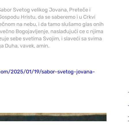
abor Svetog velikog Jovana, Preteče i
s Gospodu Hristu, da se saberemo i u Crkvi
čnom na nebu, i da tamo slušamo glas onih
 večno Bogojavljenje, naslađujući ce c njima
zuje sebe svetima Svojim, i slaveći sa svima
ga Duha, vavek, amin.
a.com/2025/01/19/sabor-svetog-jovana-