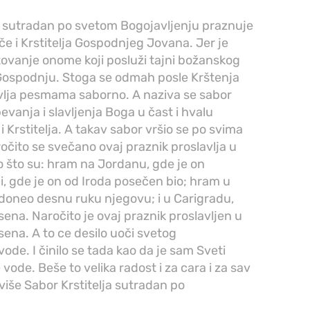
da sutradan po svetom Bogojavljenju praznuje
če i Krstitelja Gospodnjeg Jovana. Jer je
ovanje onome koji posluži tajni božanskog
 Gospodnju. Stoga se odmah posle Krštenja
avlja pesmama saborno. A naziva se sabor
pevanja i slavljenja Boga u čast i hvalu
Krstitelja. A takav sabor vršio se po svima
ročito se svečano ovaj praznik proslavlja u
 što su: hram na Jordanu, gde je on
i, gde je on od Iroda posečen bio; hram u
a doneo desnu ruku njegovu; i u Carigradu,
sena. Naročito je ovaj praznik proslavljen u
sena. A to ce desilo uoči svetog
ode. I činilo se tada kao da je sam Sveti
 vode. Beše to velika radost i za cara i za sav
više Sabor Krstitelja sutradan po