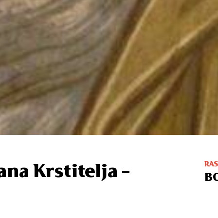
RA
na Krstitelja –
B