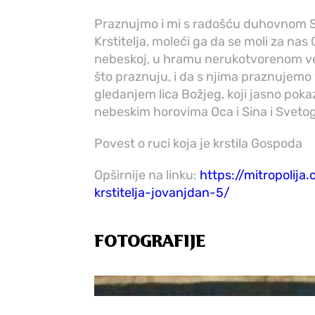
Praznujmo i mi s radošću duhovnom S
Krstitelja, moleći ga da se moli za na
nebeskoj, u hramu nerukotvorenom ve
što praznuju, i da s njima praznujemo
gledanjem lica Božjeg, koji jasno poka
nebeskim horovima Oca i Sina i Sveto
Povest o ruci koja je krstila Gospoda
Opširnije na linku:
https://mitropolij
krstitelja-jovanjdan-5/
FOTOGRAFIJE