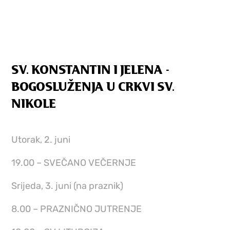
SV. KONSTANTIN I JELENA -
BOGOSLUŽENJA U CRKVI SV.
NIKOLE
Utorak, 2. juni
19.00 – SVEČANO VEČERNJE
Srijeda, 3. juni (na praznik)
8.00 – PRAZNIČNO JUTRENJE