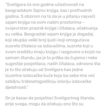
”Svetigora će ove godine učestvovati na
beogradskom Sajmu knjiga, kao i prethodnih
godina. S obzirom na to da je u pitanju najveći
sajam knjiga na ovim našim prostorima –
svojevrstan praznik knjige i čitalaca, očekivanja
su velika. Beogradski sajam knjiga je događaj
koji okuplja veliki broj ljudi i koji omogućava
susrete čitalaca sa izdavačima, susrete koji u
svom središtu imaju knjigu i razgovore o knjizi na
samom štandu, pa je to prilika da čujemo i neke
sugestije posjetilaca, naših čitalaca, odnosno šta
je to što očekuju od Svetigore kao jedne
izuzetne izdavačke kuće koja iza sebe ima već
ozbiljnu tridesetogodišnju istoriju izdavačke
djelatnosti.”
On je kazao da posjetioci Svetigorinog štanda,
prije svega, mogu da očekuju ono što su