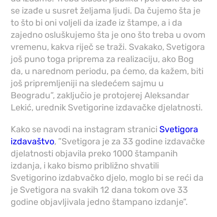
se izađe u susret željama ljudi. Da čujemo šta je
to što bi oni voljeli da izađe iz štampe, a i da
zajedno osluškujemo šta je ono što treba u ovom
vremenu, kakva riječ se traži. Svakako, Svetigora
još puno toga priprema za realizaciju, ako Bog
da, u narednom periodu, pa ćemo, da kažem, biti
još pripremljeniji na sledećem sajmu u
Beogradu”, zaključio je protojerej Aleksandar
Lekić, urednik Svetigorine izdavačke djelatnosti.
Kako se navodi na instagram stranici
Svetigora
izdavaštvo
, ”Svetigora je za 33 godine izdavačke
djelatnosti objavila preko 1000 štampanih
izdanja, i kako bismo približno shvatili
Svetigorino izdabvačko djelo, moglo bi se reći da
je Svetigora na svakih 12 dana tokom ove 33
godine objavljivala jedno štampano izdanje”.