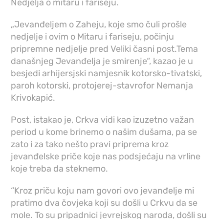
Nedjelja o mitaru i fariseju.
„Jevanđeljem o Zaheju, koje smo čuli prošle
nedjelje i ovim o Mitaru i fariseju, počinju
pripremne nedjelje pred Veliki časni post.Tema
današnjeg Jevanđelja je smirenje“, kazao je u
besjedi arhijersjski namjesnik kotorsko-tivatski,
paroh kotorski, protojerej-stavrofor Nemanja
Krivokapić.
Post, istakao je, Crkva vidi kao izuzetno važan
period u kome brinemo o našim dušama, pa se
zato i za tako nešto pravi priprema kroz
jevanđelske priče koje nas podsjećaju na vrline
koje treba da steknemo.
“Kroz priču koju nam govori ovo jevanđelje mi
pratimo dva čovjeka koji su došli u Crkvu da se
mole. To su pripadnici jevrejskog naroda, došli su