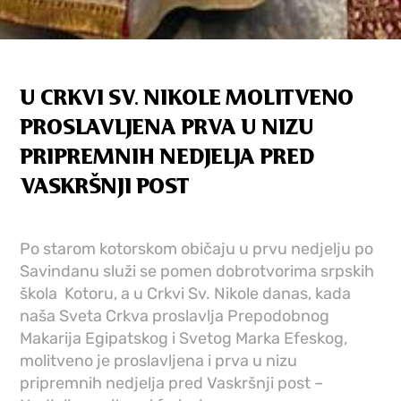
U CRKVI SV. NIKOLE MOLITVENO
PROSLAVLJENA PRVA U NIZU
PRIPREMNIH NEDJELJA PRED
VASKRŠNJI POST
Po starom kotorskom običaju u prvu nedjelju po
Savindanu služi se pomen dobrotvorima srpskih
škola Kotoru, a u Crkvi Sv. Nikole danas, kada
naša Sveta Crkva proslavlja Prepodobnog
Makarija Egipatskog i Svetog Marka Efeskog,
molitveno je proslavljena i prva u nizu
pripremnih nedjelja pred Vaskršnji post –