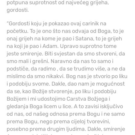
potpuna suprotnost od najvećeg grijeha,
gordosti.
“Gordosti koju je pokazao ovaj carinik na
početku. To je ono što nas odvaja od Boga, to je
onaj grijeh na kome je pao i Satana, to je grijeh
na koji je pao i Adam. Upravo suprotno tome
jeste smirenje. Biti svjestan da smo stvoreni, da
smo mali i grešni. Naravno da nas to samo i
podstiče, da radimo , da se trudimo više, a ne da
mislimo da smo nikakvi. Bog nas je stvorio po liku
i podobiju svome. Dakle, dao nam je mogućnost
da se, kao Božije stvorenje, po liku i podobiju
Božijem i mi udostojimo Carstva Božjega i
gledanja Boga licem u lice. A to zavisi isključivo
od nas, od našeg odnosa prema Bogu i ne samo
prema Bogu, nego prema cijeloj tvorevini,
posebno prema drugim ljudima. Dakle, smirenje