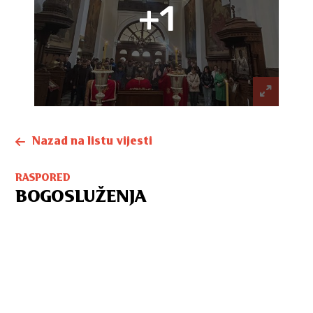
+1
Nazad na listu vijesti
RASPORED
BOGOSLUŽENJA