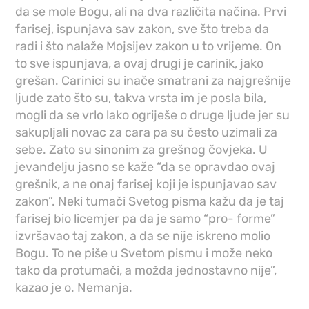
da se mole Bogu, ali na dva različita načina. Prvi
farisej, ispunjava sav zakon, sve što treba da
radi i što nalaže Mojsijev zakon u to vrijeme. On
to sve ispunjava, a ovaj drugi je carinik, jako
grešan. Carinici su inače smatrani za najgrešnije
ljude zato što su, takva vrsta im je posla bila,
mogli da se vrlo lako ogriješe o druge ljude jer su
sakupljali novac za cara pa su često uzimali za
sebe. Zato su sinonim za grešnog čovjeka. U
jevanđelju jasno se kaže “da se opravdao ovaj
grešnik, a ne onaj farisej koji je ispunjavao sav
zakon”. Neki tumači Svetog pisma kažu da je taj
farisej bio licemjer pa da je samo “pro- forme”
izvršavao taj zakon, a da se nije iskreno molio
Bogu. To ne piše u Svetom pismu i može neko
tako da protumači, a možda jednostavno nije”,
kazao je o. Nemanja.