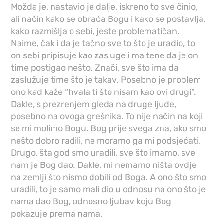
Možda je, nastavio je dalje, iskreno to sve činio,
ali način kako se obraća Bogu i kako se postavlja,
kako razmišlja o sebi, jeste problematičan.
Naime, čak i da je tačno sve to što je uradio, to
on sebi pripisuje kao zasluge i maltene da je on
time postigao nešto. Znači, sve što ima da
zaslužuje time što je takav. Posebno je problem
ono kad kaže “hvala ti što nisam kao ovi drugi”.
Dakle, s prezrenjem gleda na druge ljude,
posebno na ovoga grešnika. To nije način na koji
se mi molimo Bogu. Bog prije svega zna, ako smo
nešto dobro radili, ne moramo ga mi podsjećati.
Drugo, šta god smo uradili, sve što imamo, sve
nam je Bog dao. Dakle, mi nemamo ništa ovdje
na zemlji što nismo dobili od Boga. A ono što smo
uradili, to je samo mali dio u odnosu na ono što je
nama dao Bog, odnosno ljubav koju Bog
pokazuje prema nama.