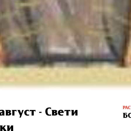
РА
август - Свети
Б
ски