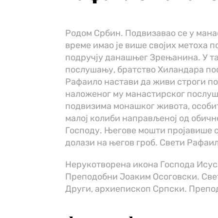
Родом Србин. Подвизавао се у мана
време имао је више својих метоха п
подручју данашњег Зрењанина. У та
послушању, братство Хиландара по
Рафаило настави да живи строги по
наложеног му манастирског послуша
подвизима монашког живота, особит
малој колиби направљеној од обичне
Господу. Његове мошти пројавише с
долази на његов гроб. Свети Рафаило
Нерукотворена икона Господа Исус
Преподобни Јоаким Осоговски. Свет
Други, архиепископ Српски. Препо