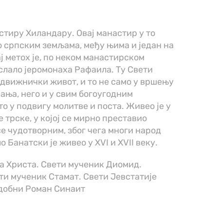
стиру Хиландару. Овај манастир у то
о српским земљама, међу њима и један на
ј метох је, по неком манастирском
слало јеромонаха Рафаила. Ту Свети
движнички живот, и то не само у вршењу
ња, него и у свим богоугодним
о у подвигу молитве и поста. Живео је у
 трске, у којој се мирно преставио
е чудотворним, због чега многи народ
 Банатски је живео у XVI и XVII веку.
а Христа. Свети мученик Диомид.
и мученик Стамат. Свети Јевстатије
добни Роман Синаит