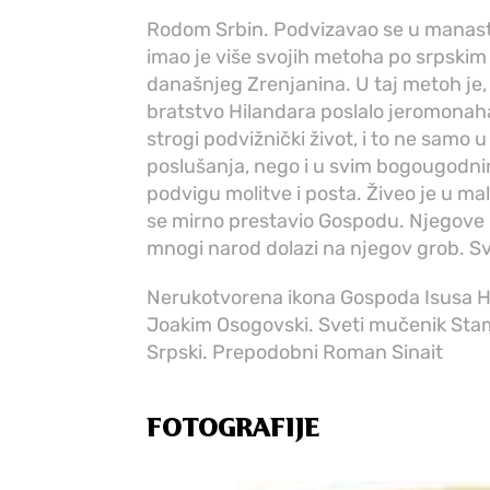
Rodom Srbin. Podvizavao se u manasti
imao je više svojih metoha po srpski
današnjeg Zrenjanina. U taj metoh je
bratstvo Hilandara poslalo jeromonaha 
strogi podvižnički život, i to ne sam
poslušanja, nego i u svim bogougodni
podvigu molitve i posta. Živeo je u mal
se mirno prestavio Gospodu. Njegove 
mnogi narod dolazi na njegov grob. Svet
Nerukotvorena ikona Gospoda Isusa H
Joakim Osogovski. Sveti mučenik Stama
Srpski. Prepodobni Roman Sinait
FOTOGRAFIJE