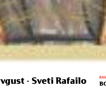
RA
vgust - Sveti Rafailo
B