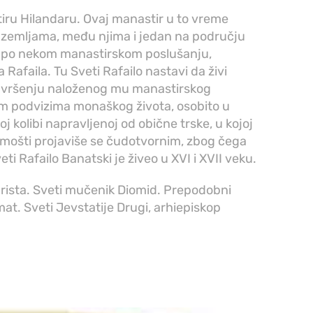
ru Hilandaru. Ovaj manastir u to vreme
m zemljama, među njima i jedan na području
, po nekom manastirskom poslušanju,
Rafaila. Tu Sveti Rafailo nastavi da živi
o u vršenju naloženog mu manastirskog
m podvizima monaškog života, osobito u
oj kolibi napravljenoj od obične trske, u kojoj
mošti projaviše se čudotvornim, zbog čega
i Rafailo Banatski je živeo u XVI i XVII veku.
rista. Sveti mučenik Diomid. Prepodobni
t. Sveti Jevstatije Drugi, arhiepiskop