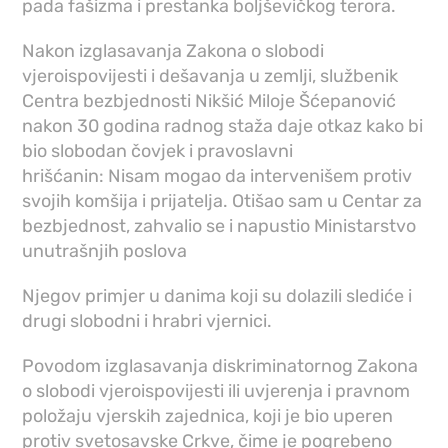
pada fašizma i prestanka boljševičkog terora.
Nakon izglasavanja Zakona o slobodi
vjeroispovijesti i dešavanja u zemlji, službenik
Centra bezbjednosti Nikšić Miloje Šćepanović
nakon 30 godina radnog staža daje otkaz kako bi
bio slobodan čovjek i pravoslavni
hrišćanin: Nisam mogao da intervenišem protiv
svojih komšija i prijatelja. Otišao sam u Centar za
bezbjednost, zahvalio se i napustio Ministarstvo
unutrašnjih poslova
Njegov primjer u danima koji su dolazili slediće i
drugi slobodni i hrabri vjernici.
Povodom izglasavanja diskriminatornog Zakona
o slobodi vjeroispovijesti ili uvjerenja i pravnom
položaju vjerskih zajednica, koji je bio uperen
protiv svetosavske Crkve, čime je pogrebeno