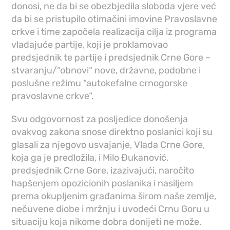
donosi, ne da bi se obezbjedila sloboda vjere već
da bi se pristupilo otimačini imovine Pravoslavne
crkve i time započela realizacija cilja iz programa
vladajuće partije, koji je proklamovao
predsjednik te partije i predsjednik Crne Gore –
stvaranju/“obnovi“ nove, državne, podobne i
poslušne režimu “autokefalne crnogorske
pravoslavne crkve“.
Svu odgovornost za posljedice donošenja
ovakvog zakona snose direktno poslanici koji su
glasali za njegovo usvajanje, Vlada Crne Gore,
koja ga je predložila, i Milo Đukanović,
predsjednik Crne Gore, izazivajući, naročito
hapšenjem opozicionih poslanika i nasiljem
prema okupljenim građanima širom naše zemlje,
nečuvene diobe i mržnju i uvodeći Crnu Goru u
situaciju koja nikome dobra donijeti ne može.