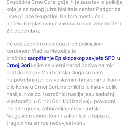
Skupštine Crne Gore, gdje ih je zaustavila policija
koja je od ranog jutra blokirala centar Podgorice
i sve prilaze Skupštini. Na tom mostu će i
dočekati izglasavanje zakona u noći između 26. i
27. decembra.
Po odsluženom molebnu pred policijskim
kordonom Vladika Metodije je
pročitao
saopštenje Episkopskog savjeta SPC u
Crnoj Gori
kojim se vjerni narod poziva na mir i
bratsku slogu: Mir i bratska sloga su nam
najpotrebniji jer pravoslavnim hrišćanima, kao ni
bilo kome u Crnoj Gori, ne priliči bilo kakav oblik
nasilja. Nosioci i uzročnici nasilja jesu sadašnji
vlastodršci u Crnoj Gori koji izazivaju pravedni
narodni gnjev, zaboravljajući sveljudsku
Njegoševu istinu: Kome zakon leži u topuzu,
tragovi mu smrde nečovještvom.