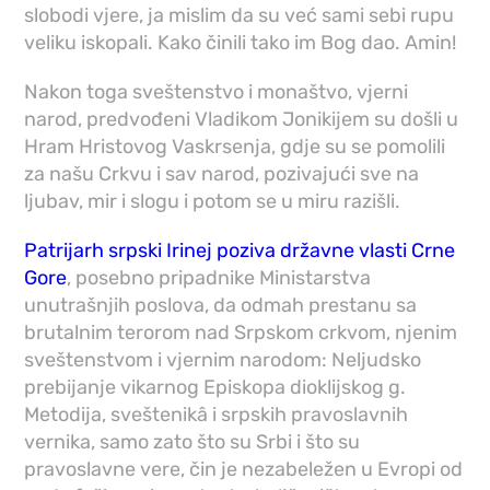
slobodi vjere, ja mislim da su već sami sebi rupu
veliku iskopali. Kako činili tako im Bog dao. Amin!
Nakon toga sveštenstvo i monaštvo, vjerni
narod, predvođeni Vladikom Jonikijem su došli u
Hram Hristovog Vaskrsenja, gdje su se pomolili
za našu Crkvu i sav narod, pozivajući sve na
ljubav, mir i slogu i potom se u miru razišli.
Patrijarh srpski Irinej poziva državne vlasti Crne
Gore
, posebno pripadnike Ministarstva
unutrašnjih poslova, da odmah prestanu sa
brutalnim terorom nad Srpskom crkvom, njenim
sveštenstvom i vjernim narodom: Neljudsko
prebijanje vikarnog Episkopa dioklijskog g.
Metodija, sveštenikâ i srpskih pravoslavnih
vernika, samo zato što su Srbi i što su
pravoslavne vere, čin je nezabeležen u Evropi od