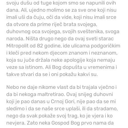
svoju dušu od tuge kojom smo se napunili ovih
dana. Ali, ujedno molimo se za sve one koji nisu
imali uši da čuju, oči da vide, koji nisu imali srce
da otvore da prime riječ brata svojega,
duhovnog oca svojega, svojih sveštenika, svoga
naroda. Ništa drugo nego da ovaj sveti starac
Mitropolit od 82 godine, ide ulicama podgoričkim
i kleči pred nekom djecom znanom i neznanom,
koja su juče držala neke apologije koja nemaju
veze sa istinom. Ali Bog dopušta u vremenima i
takve stvari da se i oni pokažu kakvi su.
Nebo ne daje nikome vlast da bi trajala vječno i
da bi nekoga maltretirao. Ovaj snijeg duhovni
koji je pao danas u Crnoj Gori, nije pao da se mi
sledimo i da se naše srce uplaši, ili da stradamo,
nego da svak pokaže svoj trag, ko je vjera i ko
nevjera. Zato neka Gospod Bog prvo nama da