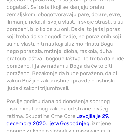
bogataši. Svi ostali koji se klanjaju prahu
zemaljskom, obogotvoravaju pare, dolare, evre,
ili imanja neka, ili svoju vlast, ili svoje strasti, ti su
poraženi, bilo ko da su oni. Dakle, to je taj poraz
koji treba da se dogodi ovdje, ne poraz onih koji
su na vlasti, niti nas koji služimo Hristu Bogu,
nego poraz zla, mržnje, dioba, raskola, duha
bratoubilaštva i bogoubilaštva. To treba da bude
poraženo. I ja se nadam u Boga da će to biti
poraženo. Bezakonje da bude poraženo, da bi
zakon Božiji – zakon istine i pravde – i istinski
ljudski zakoni trijumfovali.
Poslije godinu dana od donošenja spornog
diskriminatornog zakona od strane bivšeg
režima, Skupština Crne Gore
usvojila je 29.
decembra 2020. ljeta Gospodnjeg,
izmjene i
dopune Zakona o slobodi vjeroispovijesti ili