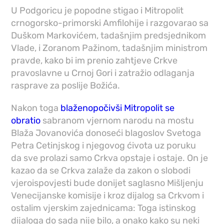
U Podgoricu je popodne stigao i Mitropolit
crnogorsko-primorski Amfilohije i razgovarao sa
Duškom Markovićem, tadašnjim predsjednikom
Vlade, i Zoranom Pažinom, tadašnjim ministrom
pravde, kako bi im prenio zahtjeve Crkve
pravoslavne u Crnoj Gori i zatražio odlaganja
rasprave za poslije Božića.
Nakon toga
blaženopočivši Mitropolit se
obratio
sabranom vjernom narodu na mostu
Blaža Jovanovića donoseći blagoslov Svetoga
Petra Cetinjskog i njegovog ćivota uz poruku
da sve prolazi samo Crkva opstaje i ostaje. On je
kazao da se Crkva zalaže da zakon o slobodi
vjeroispovjesti bude donijet saglasno Mišljenju
Venecijanske komisije i kroz dijalog sa Crkvom i
ostalim vjerskim zajednicama: Toga istinskog
dijaloga do sada nije bilo, a onako kako su neki