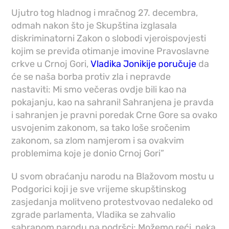
Ujutro tog hladnog i mračnog 27. decembra,
odmah nakon što je Skupština izglasala
diskriminatorni Zakon o slobodi vjeroispovjesti
kojim se previđa otimanje imovine Pravoslavne
crkve u Crnoj Gori,
Vladika Jonikije poručuje
da
će se naša borba protiv zla i nepravde
nastaviti: Mi smo večeras ovdje bili kao na
pokajanju, kao na sahrani! Sahranjena je pravda
i sahranjen je pravni poredak Crne Gore sa ovako
usvojenim zakonom, sa tako loše sročenim
zakonom, sa zlom namjerom i sa ovakvim
problemima koje je donio Crnoj Gori”
U svom obraćanju narodu na Blažovom mostu u
Podgorici koji je sve vrijeme skupštinskog
zasjedanja molitveno protestvovao nedaleko od
zgrade parlamenta, Vladika se zahvalio
sabranom narodu na podršci: Možemo reći, neka