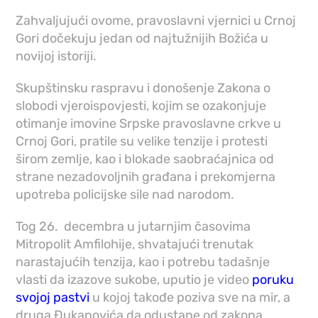
Zahvaljujući ovome, pravoslavni vjernici u Crnoj
Gori dočekuju jedan od najtužnijih Božića u
novijoj istoriji.
Skupštinsku raspravu i donošenje Zakona o
slobodi vjeroispovjesti, kojim se ozakonjuje
otimanje imovine Srpske pravoslavne crkve u
Crnoj Gori, pratile su velike tenzije i protesti
širom zemlje, kao i blokade saobraćajnica od
strane nezadovoljnih građana i prekomjerna
upotreba policijske sile nad narodom.
Tog 26. decembra u jutarnjim časovima
Mitropolit Amfilohije, shvatajući trenutak
narastajućih tenzija, kao i potrebu tadašnje
vlasti da izazove sukobe, uputio je video
poruku
svojoj pastvi
u kojoj takođe poziva sve na mir, a
druga Đukanovića da odustane od zakona