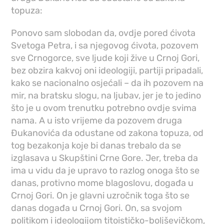
topuza:
Ponovo sam slobodan da, ovdje pored ćivota
Svetoga Petra, i sa njegovog ćivota, pozovem
sve Crnogorce, sve ljude koji žive u Crnoj Gori,
bez obzira kakvoj oni ideologiji, partiji pripadali,
kako se nacionalno osjećali – da ih pozovem na
mir, na bratsku slogu, na ljubav, jer je to jedino
što je u ovom trenutku potrebno ovdje svima
nama. A u isto vrijeme da pozovem druga
Đukanovića da odustane od zakona topuza, od
tog bezakonja koje bi danas trebalo da se
izglasava u Skupštini Crne Gore. Jer, treba da
ima u vidu da je upravo to razlog onoga što se
danas, protivno mome blagoslovu, događa u
Crnoj Gori. On je glavni uzročnik toga što se
danas događa u Crnoj Gori. On, sa svojom
politikom i ideologijom titoističko-boljševičkom,