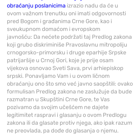
obraćanju poslanicima
izrazio nadu da će u
ovom važnom trenutku oni imati odgovornosti
pred Bogom i građanima Crne Gore, kao i
sveukupnom domaćom i evropskom
javnošću: Da nećete podržati taj Predlog zakona
koji grubo diskriminiše Pravoslavnu mitropoliju
crnogorsko-primorsku i druge eparhije Srpske
patrijaršije u Crnoj Gori, koje je prije osam
vijekova osnovao Sveti Sava, prvi arhiepiskop
srpski. Ponavljamo Vam i u ovom ličnom
obraćanju ono što smo već javno saopštili: ovako
formulisan Predlog zakona ne zaslužuje da bude
razmatran u Skupštini Crne Gore, te Vas
pozivamo da svojim učešćem ne dajete
legitimitet raspravi i glasanju o ovom Predlogu
zakona ili da glasate protiv njega, ako ipak razum
ne preovlada, pa dođe do glasanja o njemu.