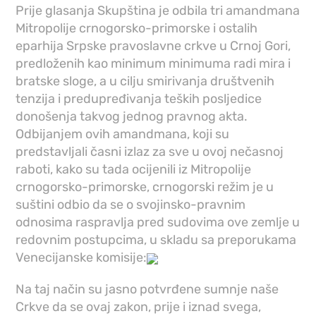
Prije glasanja Skupština je odbila tri amandmana
Mitropolije crnogorsko-primorske i ostalih
eparhija Srpske pravoslavne crkve u Crnoj Gori,
predloženih kao minimum minimuma radi mira i
bratske sloge, a u cilju smirivanja društvenih
tenzija i predupređivanja teških posljedice
donošenja takvog jednog pravnog akta.
Odbijanjem ovih amandmana, koji su
predstavljali časni izlaz za sve u ovoj nečasnoj
raboti, kako su tada ocijenili iz Mitropolije
crnogorsko-primorske, crnogorski režim je u
suštini odbio da se o svojinsko-pravnim
odnosima raspravlja pred sudovima ove zemlje u
redovnim postupcima, u skladu sa preporukama
Venecijanske komisije:
Na taj način su jasno potvrđene sumnje naše
Crkve da se ovaj zakon, prije i iznad svega,