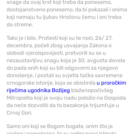
snage da ovaj krst koji treba da ponesemo,
dostojanstveno ponesemo, da bi pokazali i onima
koji nemaju tu ljubav Hristovu čemu i oni treba
da streme.
Tako je i bilo. Protesti koji su te noći, 26/ 27.
decembra, počeli zbog usvajanja Zakona o
slobodi vjeroispovijesti, pretvorili su se u
nezaustavljivu snagu koja je 30. avgusta dovela
do pada onih koji su bili odgovorni za njegovo
donošenje, i postali su svjetla tačka savremene
crnogorske istorije, koja se obistinila
u proročkim
riječima ugodnika Božijeg
blaženopočivšeg
Mitropolita koji je svoju nadu položio na Gospoda
da neće dozvoliti da to bezakonje trijumfuje u
Crnoj Gori.
Samo oni koji se Bogom bogate, onim što je
vječno i neprolazno, to su jedini pravi istinski