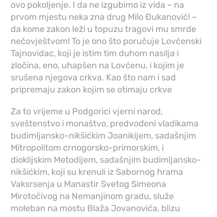
ovo pokoljenje. I da ne izgubimo iz vida – na
prvom mjestu neka zna drug Milo Đukanović! –
da kome zakon leži u topuzu tragovi mu smrde
nečovještvom! To je ono što poručuje Lovćenski
Tajnovidac, koji je istim tim duhom nasilja i
zločina, eno, uhapšen na Lovćenu, i kojim je
srušena njegova crkva. Kao što nam i sad
pripremaju zakon kojim se otimaju crkve
Za to vrijeme u Podgorici vjerni narod,
sveštenstvo i monaštvo, predvođeni vladikama
budimljansko-nikšićkim Joanikijem, sadašnjim
Mitropolitom crnogorsko-primorskim, i
dioklijskim Metodijem, sadašnjim budimljansko-
nikšićkim, koji su krenuli iz Sabornog hrama
Vaksrsenja u Manastir Svetog Simeona
Mirotočivog na Nemanjinom gradu, služe
moleban na mostu Blaža Jovanovića, blizu