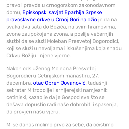
pravo i pravda u crnogorskom zakonodavnom
domu,
Episkopski savjet Eparhija Srpske
pravoslavne crkve u Crnoj Gori naložio
je da na
svaka dva sata do Božića, na svim hramovima,
zvone zaupokojena zvona, a poslije večernjih
službi da se služi Moleban Presvetoj Bogorodici,
koji se služi u nevoljama i iskušenjima koja snađu
Crkvu Božiju i njene vjerne.
Nakon odsluženog Molebna Presvetoj
Bogorodici u Cetinjskom manastiru, 27.
decembra,
otac Obren Jovanović,
tadašnji
sekretar Mitropolije i arhijerejski namjesnik
cetinjski, kazao je da je Gospod sve što se
dešava dopustio radi naše dobrobiti i spasenja,
da provjeri našu vjeru.
Mi se danas molimo prvo za sebe, da očistimo