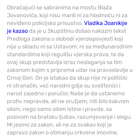
Obraćajući se sabranima na mostu Blaža
Jovanovića, koji nisu marili ni za hladnoću ni za
neviđeno policijsko prisustvo,
Vladika Joanikije
je kazao
da je u Skupštinu došao nakazni tekst
Predloga zakona o slobodi vjeroispovjesti koji
nije u skladu ni sa Ustavom, ni sa međunarodnim
standardima koji regulišu vjerska prava, te da
ovaj skup predstavlja izraz neslaganja sa tim
zakonom kojim s priprema udar na pravoslavlje u
Crnoj Gori. On je istakao da skup nije ni politički
ni stranački, već narodni gdje su sveštenici i
narod zajedno i poručio: Naše je da ustanemo
protiv nepravde, ali ne oružjem, niti bilo kakvom
silom, nego samo silom istine i pravde, sa
pozivom na bratsku ljubav, razumjevanje i slogu.
Mi jesmo za zakon, ali ne za ovakav koji je
zapravo zakon o otimanju crkvene imovine.