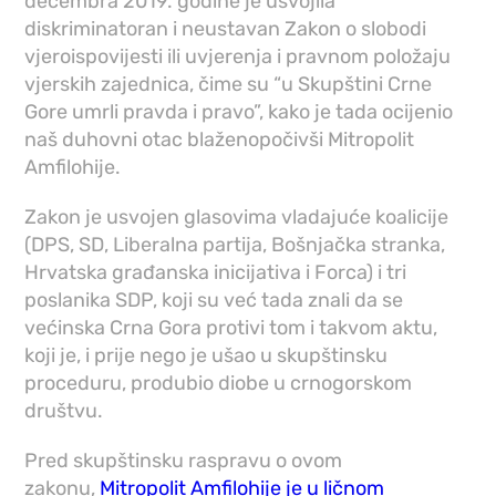
decembra 2019. godine je usvojila
diskriminatoran i neustavan Zakon o slobodi
vjeroispovijesti ili uvjerenja i pravnom položaju
vjerskih zajednica, čime su “u Skupštini Crne
Gore umrli pravda i pravo”, kako je tada ocijenio
naš duhovni otac blaženopočivši Mitropolit
Amfilohije.
Zakon je usvojen glasovima vladajuće koalicije
(DPS, SD, Liberalna partija, Bošnjačka stranka,
Hrvatska građanska inicijativa i Forca) i tri
poslanika SDP, koji su već tada znali da se
većinska Crna Gora protivi tom i takvom aktu,
koji je, i prije nego je ušao u skupštinsku
proceduru, produbio diobe u crnogorskom
društvu.
Pred skupštinsku raspravu o ovom
zakonu,
Mitropolit Amfilohije je u ličnom