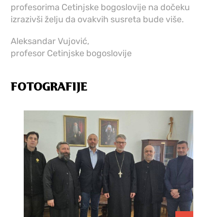
profesorima Cetinjske bogoslovije na dočeku
izrazivši želju da ovakvih susreta bude više.
Aleksandar Vujović,
profesor Cetinjske bogoslovije
FOTOGRAFIJE