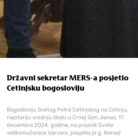
Državni sekretar MERS-a posjetio
Cetinjsku bogosloviju
Bogosloviju Svetog Petra Cetinjskog na Cetinju,
najstariju srednju školu u Crnoj Gori, danas, 17.
decembra 2024. godine, na praznik Svete
velikomučenice Varvare, posjetio je g. Nenad