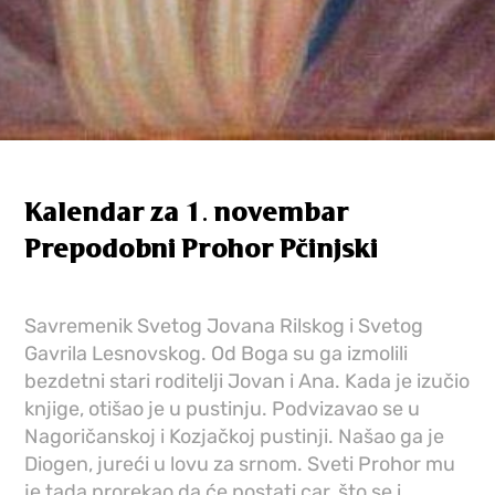
Kalendar za 1. novembar
Prepodobni Prohor Pčinjski
Savremenik Svetog Jovana Rilskog i Svetog
Gavrila Lesnovskog. Od Boga su ga izmolili
bezdetni stari roditelji Jovan i Ana. Kada je izučio
knjige, otišao je u pustinju. Podvizavao se u
Nagoričanskoj i Kozjačkoj pustinji. Našao ga je
Diogen, jureći u lovu za srnom. Sveti Prohor mu
je tada prorekao da će postati car, što se i