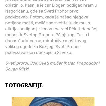
obistinilo. Kasnije je car Diogen podigao hram u
Nagoričanu, gde se Sveti Prohor prvo
podvizavao. Potom, kada je našao njegove
netljene mošti, moliće se svetitelju da mu ih
otkrije, podigao je i crkvu na reci Pčinji, današnji
manastir Svetog Prohora Pčinjskog. Tu su i
danas čudotvorne, mirotočive mošti ovog
velikog ugodnika Božijeg. Sveti Prohor
podvizavao se i upokojio u XI veku.
Sveti prorok Joil. Sveti mučenik Uar. Prepodobni
Jovan Rilski.
FOTOGRAFIJE