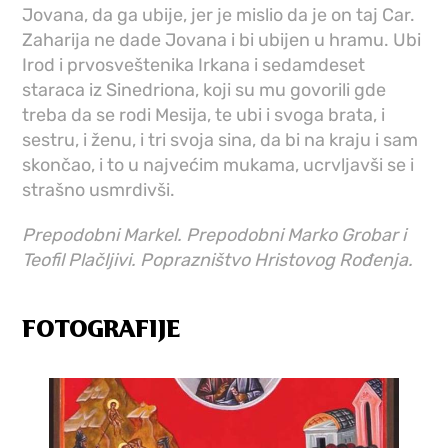
Jovana, da ga ubije, jer je mislio da je on taj Car.
Zaharija ne dade Jovana i bi ubijen u hramu. Ubi
Irod i prvosveštenika Irkana i sedamdeset
staraca iz Sinedriona, koji su mu govorili gde
treba da se rodi Mesija, te ubi i svoga brata, i
sestru, i ženu, i tri svoja sina, da bi na kraju i sam
skončao, i to u najvećim mukama, ucrvljavši se i
strašno usmrdivši.
Prepodobni Markel. Prepodobni Marko Grobar i
Teofil Plačljivi. Poprazništvo Hristovog Rođenja.
FOTOGRAFIJE