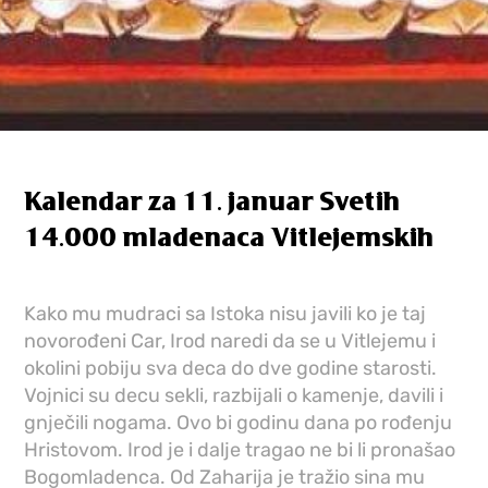
Kalendar za 11. januar Svetih
14.000 mladenaca Vitlejemskih
Kako mu mudraci sa Istoka nisu javili ko je taj
novorođeni Car, Irod naredi da se u Vitlejemu i
okolini pobiju sva deca do dve godine starosti.
Vojnici su decu sekli, razbijali o kamenje, davili i
gnječili nogama. Ovo bi godinu dana po rođenju
Hristovom. Irod je i dalje tragao ne bi li pronašao
Bogomladenca. Od Zaharija je tražio sina mu