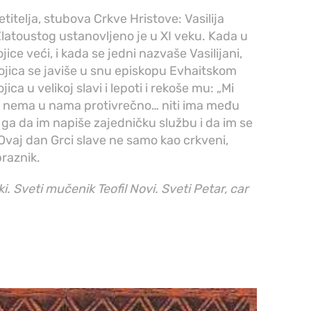
titelja, stubova Crkve Hristove: Vasilija
Zlatoustog ustanovljeno je u XI veku. Kada u
ice veći, i kada se jedni nazvaše Vasilijani,
 trojica se javiše u snu episkopu Evhaitskom
ca u velikoj slavi i lepoti i rekoše mu: „Mi
šta nema u nama protivrečno… niti ima među
ga da im napiše zajedničku službu i da im se
vaj dan Grci slave ne samo kao crkveni,
praznik.
. Sveti mučenik Teofil Novi. Sveti Petar, car