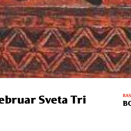
RA
februar Sveta Tri
B