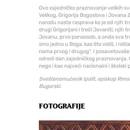
Ovo zajedničko praznovanje velikih sve
Velikog, Grigorija Bogoslova i Jovana 
narodu nasta rasprava ko je od njih troj
drugi Grigorijani i treći Jovaniti, njih
Jovanu, prvo ponaosob, a onda sva troji
smo jedno u Boga, kao što vidiš, i ni
nama prvog i drugog“. I posavetovaše 
odredi dan zajedničkog praznovanja. O
nego i kao najveći nacionalni i školski 
Sveštenomučenik Ipolit, episkop Rimski
Bugarski.
FOTOGRAFIJE