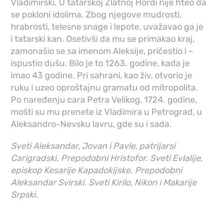
Vladimirski. U tatarskoj Zlatnoj Hordi nije hteo da
se pokloni idolima. Zbog njegove mudrosti,
hrabrosti, telesne snage i lepote, uvažavao ga je
i tatarski kan. Osetivši da mu se primakao kraj,
zamonašio se sa imenom Aleksije, pričestio i –
ispustio dušu. Bilo je to 1263. godine, kada je
imao 43 godine. Pri sahrani, kao živ, otvorio je
ruku i uzeo oproštajnu gramatu od mitropolita.
Po naređenju cara Petra Velikog, 1724. godine,
mošti su mu prenete iz Vladimira u Petrograd, u
Aleksandro-Nevsku lavru, gde su i sada.
Sveti Aleksandar, Jovan i Pavle, patrijarsi
Carigradski. Prepodobni Hristofor. Sveti Evlalije,
episkop Kesarije Kapadokijske. Prepodobni
Aleksandar Svirski. Sveti Kirilo, Nikon i Makarije
Srpski.