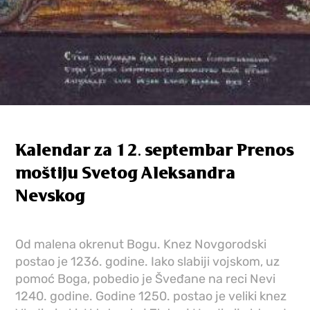
Kalendar za 12. septembar Prenos
moštiju Svetog Aleksandra
Nevskog
Od malena okrenut Bogu. Knez Novgorodski
postao je 1236. godine. Iako slabiji vojskom, uz
pomoć Boga, pobedio je Šveđane na reci Nevi
1240. godine. Godine 1250. postao je veliki knez