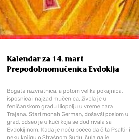
Kalendar za 14. mart
Prepodobnomučenica Evdokija
Bogata razvratnica, a potom velika pokajnica,
isposnica i najzad mučenica, živela je u
feničanskom gradu Iliopolju u vreme cara
Trajana. Stari monah German, došavši poslom u
grad, odseo je u kući koja se dodirivala sa
Evdokijinom. Kada je noću počeo da čita Psaltir i
neku knjigu o Strašnom Sudu, čula ga je