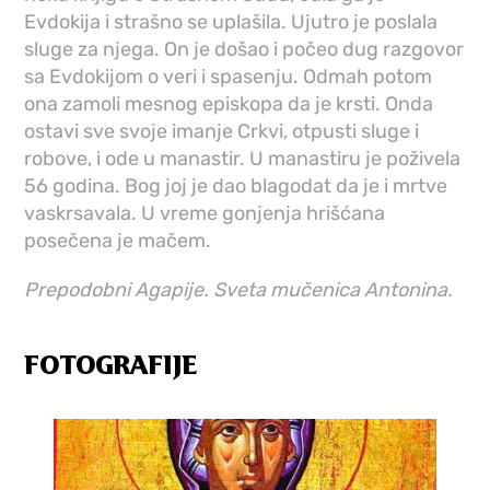
Evdokija i strašno se uplašila. Ujutro je poslala
sluge za njega. On je došao i počeo dug razgovor
sa Evdokijom o veri i spasenju. Odmah potom
ona zamoli mesnog episkopa da je krsti. Onda
ostavi sve svoje imanje Crkvi, otpusti sluge i
robove, i ode u manastir. U manastiru je poživela
56 godina. Bog joj je dao blagodat da je i mrtve
vaskrsavala. U vreme gonjenja hrišćana
posečena je mačem.
Prepodobni Agapije. Sveta mučenica Antonina.
FOTOGRAFIJE