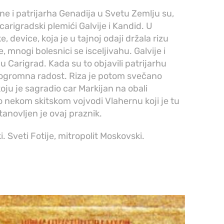
ne i patrijarha Genadija u Svetu Zemlju su,
arigradski plemići Galvije i Kandid. U
, device, koja je u tajnoj odaji držala rizu
 mnogi bolesnici se isceljivahu. Galvije i
 u Carigrad. Kada su to objavili patrijarhu
 ogromna radost. Riza je potom svečano
oju je sagradio car Markijan na obali
po nekom skitskom vojvodi Vlahernu koji je tu
anovljen je ovaj praznik.
. Sveti Fotije, mitropolit Moskovski.