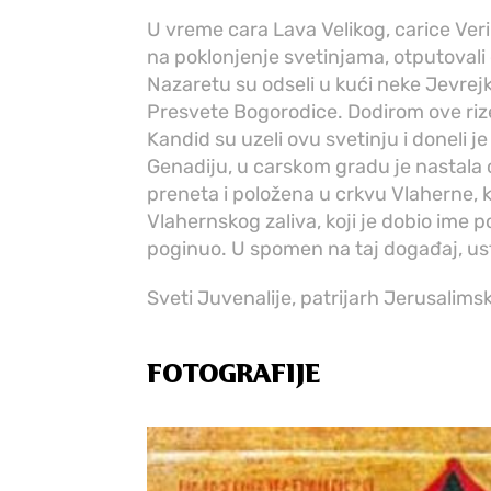
U vreme cara Lava Velikog, carice Veri
na poklonjenje svetinjama, otputovali c
Nazaretu su odseli u kući neke Jevrejke
Presvete Bogorodice. Dodirom ove rize,
Kandid su uzeli ovu svetinju i doneli je
Genadiju, u carskom gradu je nastala
preneta i položena u crkvu Vlaherne, k
Vlahernskog zaliva, koji je dobio ime 
poginuo. U spomen na taj događaj, ust
Sveti Juvenalije, patrijarh Jerusalimski
FOTOGRAFIJE