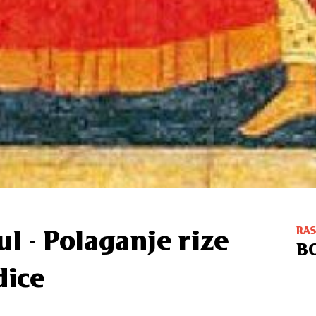
RA
ul - Polaganje rize
B
dice