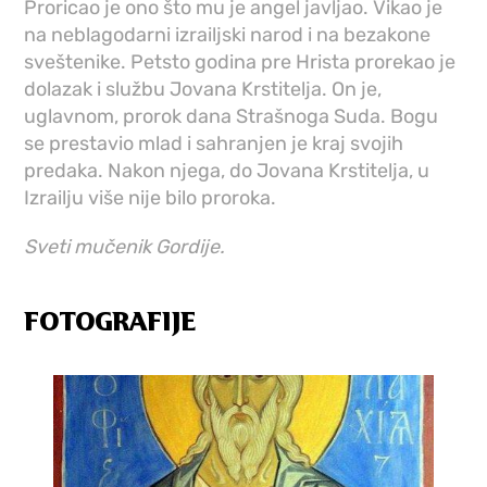
Proricao je ono što mu je angel javljao. Vikao je
na neblagodarni izrailjski narod i na bezakone
sveštenike. Petsto godina pre Hrista prorekao je
dolazak i službu Jovana Krstitelja. On je,
uglavnom, prorok dana Strašnoga Suda. Bogu
se prestavio mlad i sahranjen je kraj svojih
predaka. Nakon njega, do Jovana Krstitelja, u
Izrailju više nije bilo proroka.
Sveti mučenik Gordije.
FOTOGRAFIJE