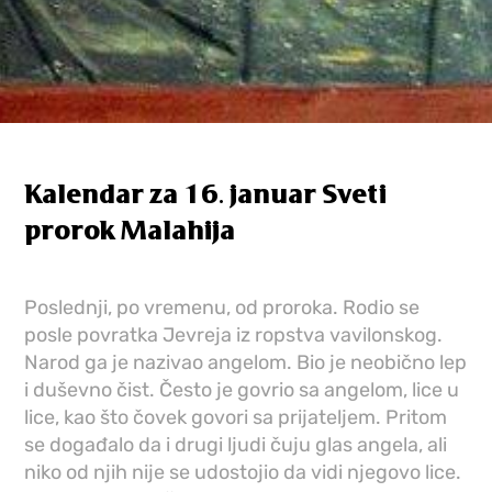
Kalendar za 16. januar Sveti
prorok Malahija
Poslednji, po vremenu, od proroka. Rodio se
posle povratka Jevreja iz ropstva vavilonskog.
Narod ga je nazivao angelom. Bio je neobično lep
i duševno čist. Često je govrio sa angelom, lice u
lice, kao što čovek govori sa prijateljem. Pritom
se događalo da i drugi ljudi čuju glas angela, ali
niko od njih nije se udostojio da vidi njegovo lice.