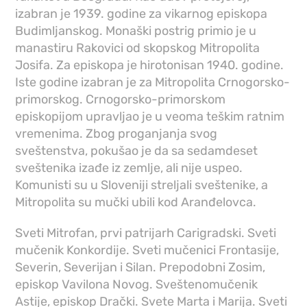
izabran je 1939. godine za vikarnog episkopa
Budimljanskog. Monaški postrig primio je u
manastiru Rakovici od skopskog Mitropolita
Josifa. Za episkopa je hirotonisan 1940. godine.
Iste godine izabran je za Mitropolita Crnogorsko-
primorskog. Crnogorsko-primorskom
episkopijom upravljao je u veoma teškim ratnim
vremenima. Zbog proganjanja svog
sveštenstva, pokušao je da sa sedamdeset
sveštenika izađe iz zemlje, ali nije uspeo.
Komunisti su u Sloveniji streljali sveštenike, a
Mitropolita su mučki ubili kod Aranđelovca.
Sveti Mitrofan, prvi patrijarh Carigradski. Sveti
mučenik Konkordije. Sveti mučenici Frontasije,
Severin, Severijan i Silan. Prepodobni Zosim,
episkop Vavilona Novog. Sveštenomučenik
Astije, episkop Drački. Svete Marta i Marija. Sveti