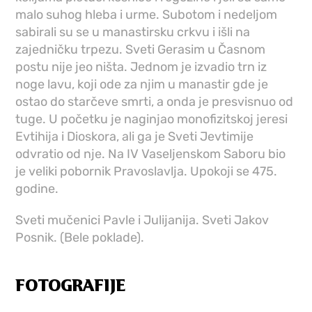
malo suhog hleba i urme. Subotom i nedeljom
sabirali su se u manastirsku crkvu i išli na
zajedničku trpezu. Sveti Gerasim u Časnom
postu nije jeo ništa. Jednom je izvadio trn iz
noge lavu, koji ode za njim u manastir gde je
ostao do starčeve smrti, a onda je presvisnuo od
tuge. U početku je naginjao monofizitskoj jeresi
Evtihija i Dioskora, ali ga je Sveti Jevtimije
odvratio od nje. Na IV Vaseljenskom Saboru bio
je veliki pobornik Pravoslavlja. Upokoji se 475.
godine.
Sveti mučenici Pavle i Julijanija. Sveti Jakov
Posnik. (Bele poklade).
FOTOGRAFIJE