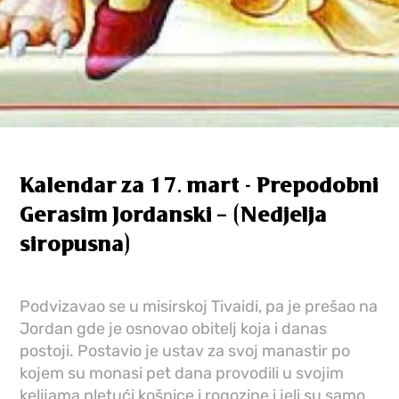
Kalendar za 17. mart - Prepodobni
Gerasim Jordanski – (Nedjelja
siropusna)
Podvizavao se u misirskoj Tivaidi, pa je prešao na
Jordan gde je osnovao obitelj koja i danas
postoji. Postavio je ustav za svoj manastir po
kojem su monasi pet dana provodili u svojim
kelijama pletući košnice i rogozine i jeli su samo