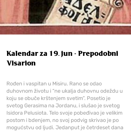
Kalendar za 19. jun - Prepodobni
Visarion
Rođen i vaspitan u Misiru. Rano se odao
duhovnom životu i “ne ukalja duhovnu odeždu u
koju se obuče krštenjem svetim”. Posetio je
svetog Gerasima na Jordanu, i slušao je svetog
Isidora Pelusiota. Telo svoje pobeđivao je velikim
postom i bdenjem, no svoj podvig skrivao je po
mogućstvu od ljudi. Jedanput je četrdeset dana