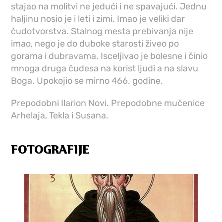
stajao na molitvi ne jedući i ne spavajući. Jednu
haljinu nosio je i leti i zimi. Imao je veliki dar
čudotvorstva. Stalnog mesta prebivanja nije
imao, nego je do duboke starosti živeo po
gorama i dubravama. Isceljivao je bolesne i činio
mnoga druga čudesa na korist ljudi a na slavu
Boga. Upokojio se mirno 466. godine.
Prepodobni Ilarion Novi. Prepodobne mučenice
Arhelaja, Tekla i Susana.
FOTOGRAFIJE