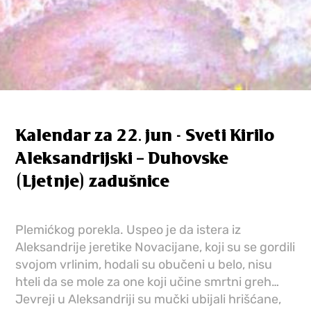
Kalendar za 22. jun - Sveti Kirilo
Aleksandrijski – Duhovske
(Ljetnje) zadušnice
Plemićkog porekla. Uspeo je da istera iz
Aleksandrije jeretike Novacijane, koji su se gordili
svojom vrlinim, hodali su obučeni u belo, nisu
hteli da se mole za one koji učine smrtni greh…
Jevreji u Aleksandriji su mučki ubijali hrišćane,