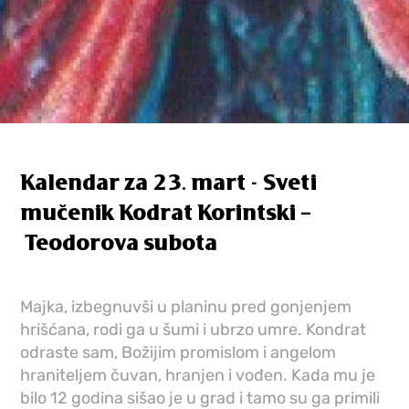
Kalendar za 23. mart - Sveti
mučenik Kodrat Korintski –
Teodorova subota
Majka, izbegnuvši u planinu pred gonjenjem
hrišćana, rodi ga u šumi i ubrzo umre. Kondrat
odraste sam, Božijim promislom i angelom
hraniteljem čuvan, hranjen i vođen. Kada mu je
bilo 12 godina sišao je u grad i tamo su ga primili