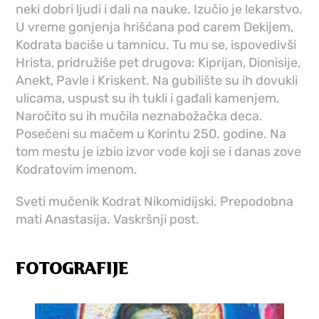
neki dobri ljudi i dali na nauke. Izučio je lekarstvo.
U vreme gonjenja hrišćana pod carem Dekijem,
Kodrata baciše u tamnicu. Tu mu se, ispovedivši
Hrista, pridružiše pet drugova: Kiprijan, Dionisije,
Anekt, Pavle i Kriskent. Na gubilište su ih dovukli
ulicama, uspust su ih tukli i gađali kamenjem.
Naročito su ih mučila neznabožačka deca.
Posečeni su mačem u Korintu 250. godine. Na
tom mestu je izbio izvor vode koji se i danas zove
Kodratovim imenom.
Sveti mučenik Kodrat Nikomidijski. Prepodobna
mati Anastasija. Vaskršnji post.
FOTOGRAFIJE