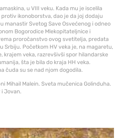
maskina, u VIII veku. Kada mu je iscelila
 protiv ikonoborstva, dao je da joj dodaju
ao u manastir Svetog Save Osvećenog i odneo
konom Bogorodice Mlekopitateljnice i
ema proročanstvo ovog svetitelja, predata
 u Srbiju. Početkom HV veka je, na magaretu,
e, krajem veka, razrevšivši spor hilandarske
manija, šta je bila do kraja HH veka.
na čuda su se nad njom dogodila.
obni Mihail Malein. Sveta mučenica Golinduha.
 i Jovan.