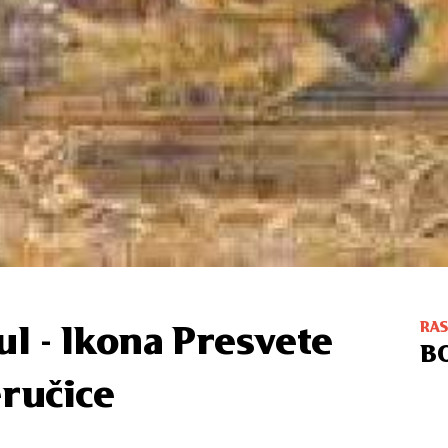
RA
ul - Ikona Presvete
B
ručice