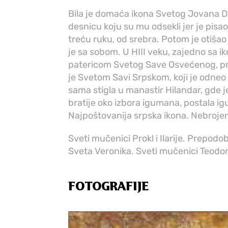
Bila je domaća ikona Svetog Jovana Da
desnicu koju su mu odsekli jer je pisao
treću ruku, od srebra. Potom je otiš
je sa sobom. U HIII veku, zajedno sa i
patericom Svetog Save Osvećenog, pr
je Svetom Savi Srpskom, koji je odneo
sama stigla u manastir Hilandar, gde j
bratije oko izbora igumana, postala igu
Najpoštovanija srpska ikona. Nebroje
Sveti mučenici Prokl i Ilarije. Prepod
Sveta Veronika. Sveti mučenici Teodor
FOTOGRAFIJE