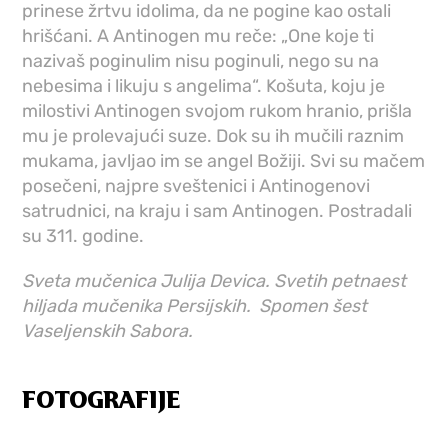
prinese žrtvu idolima, da ne pogine kao ostali
hrišćani. A Antinogen mu reče: „One koje ti
nazivaš poginulim nisu poginuli, nego su na
nebesima i likuju s angelima“. Košuta, koju je
milostivi Antinogen svojom rukom hranio, prišla
mu je prolevajući suze. Dok su ih mučili raznim
mukama, javljao im se angel Božiji. Svi su mačem
posečeni, najpre sveštenici i Antinogenovi
satrudnici, na kraju i sam Antinogen. Postradali
su 311. godine.
Sveta mučenica Julija Devica. Svetih petnaest
hiljada mučenika Persijskih. Spomen šest
Vaseljenskih Sabora.
FOTOGRAFIJE