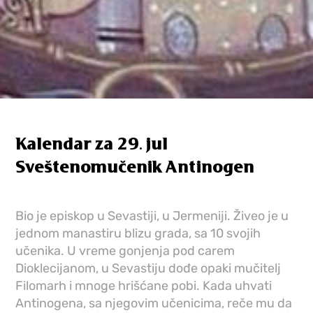
Kalendar za 29. jul
Sveštenomučenik Antinogen
Bio je episkop u Sevastiji, u Jermeniji. Živeo je u
jednom manastiru blizu grada, sa 10 svojih
učenika. U vreme gonjenja pod carem
Dioklecijanom, u Sevastiju dođe opaki mučitelj
Filomarh i mnoge hrišćane pobi. Kada uhvati
Antinogena, sa njegovim učenicima, reče mu da