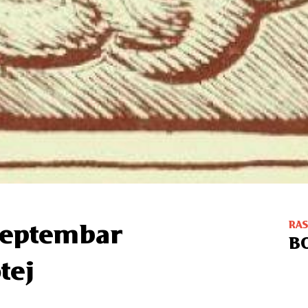
RA
 septembar
B
tej