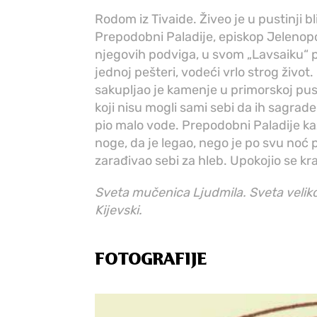
Rodom iz Tivaide. Živeo je u pustinji b
Prepodobni Paladije, episkop Jelenopo
njegovih podviga, u svom „Lavsaiku“ p
jednoj pešteri, vodeći vrlo strog život
sakupljao je kamenje u primorskoj pusti
koji nisu mogli sami sebi da ih sagrade
pio malo vode. Prepodobni Paladije kaž
noge, da je legao, nego je po svu noć
zarađivao sebi za hleb. Upokojio se kr
Sveta mučenica Ljudmila. Sveta velikom
Kijevski.
FOTOGRAFIJE