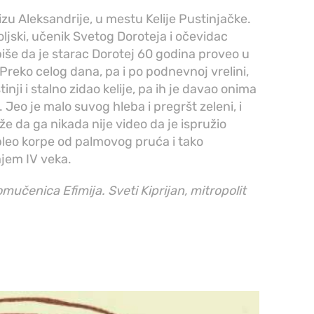
lizu Aleksandrije, u mestu Kelije Pustinjačke.
ljski, učenik Svetog Doroteja i očevidac
iše da je starac Dorotej 60 godina proveo u
. Preko celog dana, pa i po podnevnoj vrelini,
nji i stalno zidao kelije, pa ih je davao onima
. Jeo je malo suvog hleba i pregršt zeleni, i
e da ga nikada nije video da je ispružio
 pleo korpe od palmovog pruća i tako
ajem IV veka.
učenica Efimija. Sveti Kiprijan, mitropolit