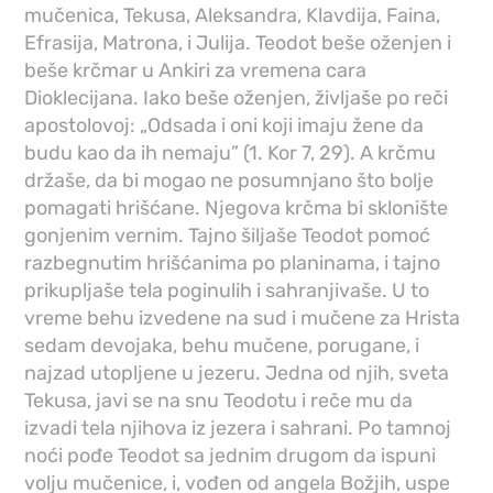
mučenica, Tekusa, Aleksandra, Klavdija, Faina,
Efrasija, Matrona, i Julija. Teodot beše oženjen i
beše krčmar u Ankiri za vremena cara
Dioklecijana. Iako beše oženjen, življaše po reči
apostolovoj: „Odsada i oni koji imaju žene da
budu kao da ih nemaju” (1. Kor 7, 29). A krčmu
držaše, da bi mogao ne posumnjano što bolje
pomagati hrišćane. Njegova krčma bi sklonište
gonjenim vernim. Tajno šiljaše Teodot pomoć
razbegnutim hrišćanima po planinama, i tajno
prikupljaše tela poginulih i sahranjivaše. U to
vreme behu izvedene na sud i mučene za Hrista
sedam devojaka, behu mučene, porugane, i
najzad utopljene u jezeru. Jedna od njih, sveta
Tekusa, javi se na snu Teodotu i reče mu da
izvadi tela njihova iz jezera i sahrani. Po tamnoj
noći pođe Teodot sa jednim drugom da ispuni
volju mučenice, i, vođen od angela Božjih, uspe