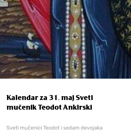
Kalendar za 31. maj Sveti
mučenik Teodot Ankirski
Sveti mučenici Teodot i sedam devojaka