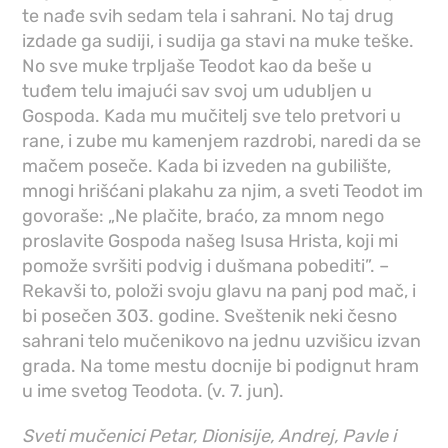
te nađe svih sedam tela i sahrani. No taj drug
izdade ga sudiji, i sudija ga stavi na muke teške.
No sve muke trpljaše Teodot kao da beše u
tuđem telu imajući sav svoj um udubljen u
Gospoda. Kada mu mučitelj sve telo pretvori u
rane, i zube mu kamenjem razdrobi, naredi da se
mačem poseče. Kada bi izveden na gubilište,
mnogi hrišćani plakahu za njim, a sveti Teodot im
govoraše: „Ne plačite, braćo, za mnom nego
proslavite Gospoda našeg Isusa Hrista, koji mi
pomože svršiti podvig i dušmana pobediti”. –
Rekavši to, položi svoju glavu na panj pod mač, i
bi posečen 303. godine. Sveštenik neki česno
sahrani telo mučenikovo na jednu uzvišicu izvan
grada. Na tome mestu docnije bi podignut hram
u ime svetog Teodota. (v. 7. jun).
Sveti mučenici Petar, Dionisije, Andrej, Pavle i