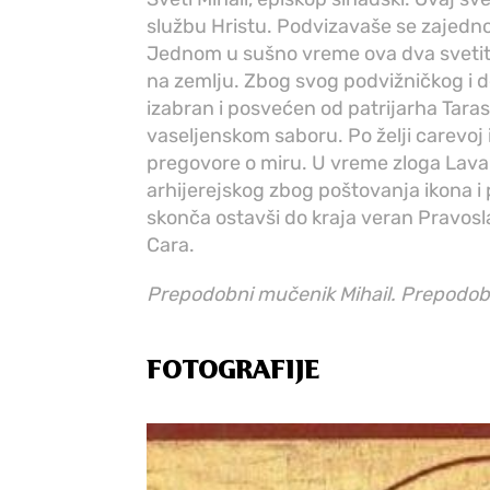
službu Hristu. Podvizavaše se zajedno
Jednom u sušno vreme ova dva svetit
na zemlju. Zbog svog podvižničkog i d
izabran i posvećen od patrijarha Tara
vaseljenskom saboru. Po želji carevoj
pregovore o miru. U vreme zloga Lava
arhijerejskog zbog poštovanja ikona i 
skonča ostavši do kraja veran Pravosla
Cara.
Prepodobni mučenik Mihail. Prepodobn
FOTOGRAFIJE