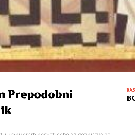
RA
un Prepodobni
B
ik
eti i umni jerarh posveti sebe od detinjstva na