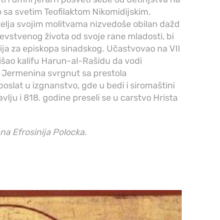
 sa svetim Teofilaktom Nikomidijskim.
elja svojim molitvama nizvedoše obilan dažd
evstvenog života od svoje rane mladosti, bi
sija za episkopa sinadskog. Učastvovao na VII
 išao kalifu Harun-al-Rašidu da vodi
 Jermenina svrgnut sa prestola
poslat u izgnanstvo, gde u bedi i siromaštini
vlju i 818. godine preseli se u carstvo Hrista
a Efrosinija Polocka.