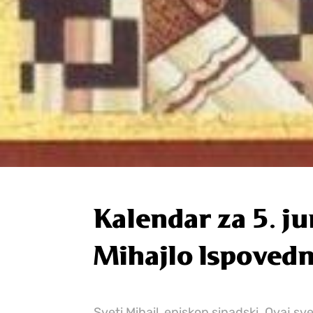
Kalendar za 5. j
Mihajlo Ispovedn
Sveti Mihail, episkop sinadski. Ovaj sv