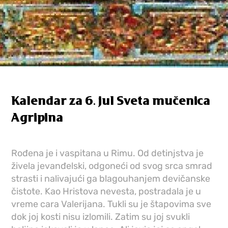
Kalendar za 6. jul Sveta mučenica
Agripina
Rođena je i vaspitana u Rimu. Od detinjstva je
živela jevanđelski, odgoneći od svog srca smrad
strasti i nalivajući ga blagouhanjem devičanske
čistote. Kao Hristova nevesta, postradala je u
vreme cara Valerijana. Tukli su je štapovima sve
dok joj kosti nisu izlomili. Zatim su joj svukli