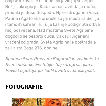
haljine iokovali je u lance. Ali javio joj se angel
Božiji i ukrepio je. Kada su nastavili da je muče,
predala je dušu Gospodu. Njene drugarice Vasa,
Pauna i Agatonika prenele su joj mošti na Siciliju
i tamo ih sahranile. Tu je kasnije podignuta crkva
njoj posvećena. Nad moštima Svete Agripine
dogodilo se bezbroj čuda. Čak su i Agarjani
vraćeni od grada. Sveta Agripina je postradala
za Hrista Boga 275. godine.
Spomen ikone Presvete Bogorodice Vladimirske.
Sveti mučenici Evstohije, Gaj i drugi sa njima.
Povest o pokajanju Teofila. Petrovdanski post.
FOTOGRAFIJE