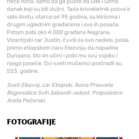
neće ništa, samo da ga puste da uđe i uzme
danak koji su bili dužni. Tada krivokletnik pozva k
sebi Aretu, starca od 95 godina, sa kliricima i
drugim uglednim građanima i sve ih poseče.
Potom pobi oko 4.000 građana Negrana.
Vizantijski car Justin, čuvši za ovo nedelo, posla
pismo etiopskom caru Elezvoju da napadne
Dunaana, što on učini i pobi mu svu vojsku i
njega poseče. Ovi sveti mučenici postradli su
523. godine.
Sveti Elezvoj, car Etiopski. Ikona Presvete
Bogorodice Svih žalosnih radost. Prepodobni
Areta Pečerski.
FOTOGRAFIJE