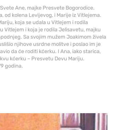
 Svete Ane, majke Presvete Bogorodice.
 od kolena Levijevog, i Marije iz Vitlejema.
Mariju, koja se udala u Vitlejem i rodila
u Vitlejem i koja je rodila Jelisavetu, majku
Gospodnjeg. Sa svojim mužem Joakimom živela
slišio njihove usrdne molitve i poslao im je
avio da će roditi kćerku. I Ana, iako starica,
kakvu kćerku – Presvetu Devu Mariju.
79 godina.