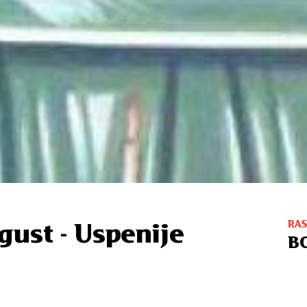
RA
gust - Uspenije
B