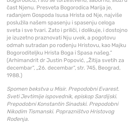
Bogorodicu, i što se toržestveno, saborno, služi u
čast Njenu. Presveta Bogorodica Marija je,
rađanjem Gospoda Isusa Hrista od Nje, najviše
poslužila našem spasenju i spasenju celoga
sveta i sve tvari. Zato i priliči, i dolikuje, i dostojno
je izuzetno praznovati Nju uvek, a pogotovu
odmah sutradan po rođenju Hristovu, kao Majku
Bogoroditeljku Hrista Boga i Spasa našeg.“
(Arhimandrit dr Justin Popović, „Žitija svetih za
decembar“, „26. decembar“, str. 745, Beograd,
1988.)
Spomen bekstva u Misir. Prepodobni Evarest.
Sveti Jevtimije ispovednik, episkop Sardijski.
Prepodobni Konstantin Sinadski. Prepodobni
Nikodim Tismanski. Poprazništvo Hristovog
Rođenja.