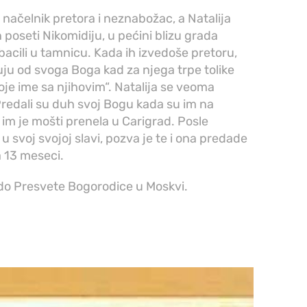
io načelnik pretora i neznabožac, a Natalija
poseti Nikomidiju, u pećini blizu grada
 bacili u tamnicu. Kada ih izvedoše pretoru,
uju od svoga Boga kad za njega trpe tolike
je ime sa njihovim“. Natalija se veoma
 Predali su duh svoj Bogu kada su im na
a im je mošti prenela u Carigrad. Posle
 u svoj svojoj slavi, pozva je te i ona predade
a 13 meseci.
udo Presvete Bogorodice u Moskvi.