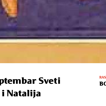
RA
eptembar Sveti
B
i Natalija