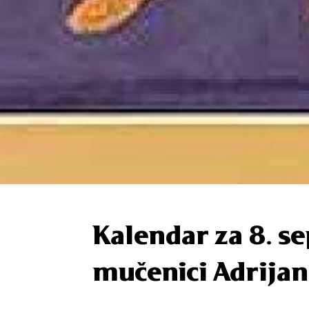
Kalendar za 8. s
mučenici Adrijan 