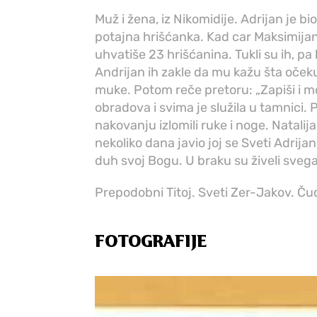
Muž i žena, iz Nikomidije. Adrijan je b
potajna hrišćanka. Kad car Maksimijan 
uhvatiše 23 hrišćanina. Tukli su ih, pa
Andrijan ih zakle da mu kažu šta oček
muke. Potom reče pretoru: „Zapiši i mo
obradova i svima je služila u tamnici.
nakovanju izlomili ruke i noge. Natalij
nekoliko dana javio joj se Sveti Adrijan
duh svoj Bogu. U braku su živeli sveg
Prepodobni Titoj. Sveti Zer-Jakov. Č
FOTOGRAFIJE