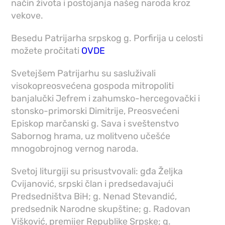
način života i postojanja našeg naroda kroz
vekove.
Besedu Patrijarha srpskog g. Porfirija u celosti
možete pročitati
OVDE
Svetejšem Patrijarhu su sasluživali
visokopreosvećena gospoda mitropoliti
banjalučki Jefrem i zahumsko-hercegovački i
stonsko-primorski Dimitrije, Preosvećeni
Episkop marčanski g. Sava i sveštenstvo
Sabornog hrama, uz molitveno učešće
mnogobrojnog vernog naroda.
Svetoj liturgiji su prisustvovali: gđa Željka
Cvijanović, srpski član i predsedavajući
Predsedništva BiH; g. Nenad Stevandić,
predsednik Narodne skupštine; g. Radovan
Višković, premijer Republike Srpske; g.