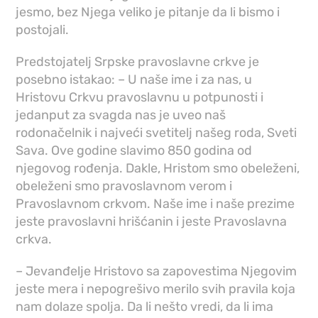
jesmo, bez Njega veliko je pitanje da li bismo i
postojali.
Predstojatelj Srpske pravoslavne crkve je
posebno istakao: – U naše ime i za nas, u
Hristovu Crkvu pravoslavnu u potpunosti i
jedanput za svagda nas je uveo naš
rodonačelnik i najveći svetitelj našeg roda, Sveti
Sava. Ove godine slavimo 850 godina od
njegovog rođenja. Dakle, Hristom smo obeleženi,
obeleženi smo pravoslavnom verom i
Pravoslavnom crkvom. Naše ime i naše prezime
jeste pravoslavni hrišćanin i jeste Pravoslavna
crkva.
– Jevanđelje Hristovo sa zapovestima Njegovim
jeste mera i nepogrešivo merilo svih pravila koja
nam dolaze spolja. Da li nešto vredi, da li ima