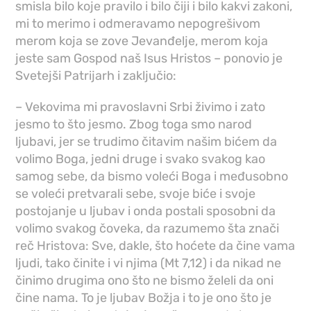
smisla bilo koje pravilo i bilo čiji i bilo kakvi zakoni,
mi to merimo i odmeravamo nepogrešivom
merom koja se zove Jevanđelje, merom koja
jeste sam Gospod naš Isus Hristos – ponovio je
Svetejši Patrijarh i zaključio:
– Vekovima mi pravoslavni Srbi živimo i zato
jesmo to što jesmo. Zbog toga smo narod
ljubavi, jer se trudimo čitavim našim bićem da
volimo Boga, jedni druge i svako svakog kao
samog sebe, da bismo voleći Boga i međusobno
se voleći pretvarali sebe, svoje biće i svoje
postojanje u ljubav i onda postali sposobni da
volimo svakog čoveka, da razumemo šta znači
reč Hristova: Sve, dakle, što hoćete da čine vama
ljudi, tako činite i vi njima (Mt 7,12) i da nikad ne
činimo drugima ono što ne bismo želeli da oni
čine nama. To je ljubav Božja i to je ono što je