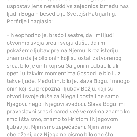
uspostavljena neraskidiva zajednica između nas
ljudi i Boga – besedio je Svetejši Patrijarh g.
Porfirije i naglasio:
– Neophodno je, braćo i sestre, da i mi ljudi
otvorimo svoja srca i svoju dušu, da i mi
pokažemo ljubav prema Njemu. Kroz istoriju
znamo da je bilo onih koji su ostali zatvorenog
srca, bilo je onih koji su Ga gonili i odbacili, ali
opet i u takvim momentima Gospod je bio i uz
takve ljude. Međutim, bilo je, slava Bogu, i mnogo
onih koji su prepoznali ljubav Božju, koji su
otvorili svoje duše za Njega i postali ne samo
Njegovi, nego i Njegovi svedoci. Slava Bogu, mi
pravoslavni srpski narod već vekovima znamo ko
smo i šta smo, znamo to Hristom i Njegovom
ljubavlju. Njim smo zapečaćeni, Njim smo
obeleženi, bez Njega ne bismo bilo ono što