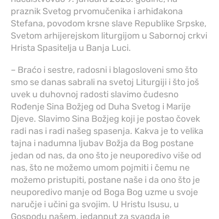
praznik Svetog prvomučenika i arhiđakona
Stefana, povodom krsne slave Republike Srpske,
Svetom arhijerejskom liturgijom u Sabornoj crkvi
Hrista Spasitelja u Banja Luci.
– Braćo i sestre, radosni i blagosloveni smo što
smo se danas sabrali na svetoj Liturgiji i što još
uvek u duhovnoj radosti slavimo čudesno
Rođenje Sina Božjeg od Duha Svetog i Marije
Djeve. Slavimo Sina Božjeg koji je postao čovek
radi nas i radi našeg spasenja. Kakva je to velika
tajna i nadumna ljubav Božja da Bog postane
jedan od nas, da ono što je neuporedivo više od
nas, što ne možemo umom pojmiti i čemu ne
možemo pristupiti, postane naše i da ono što je
neuporedivo manje od Boga Bog uzme u svoje
naručje i učini ga svojim. U Hristu Isusu, u
Gospodu našem, jedanput za svagda je