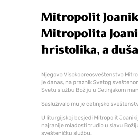
Mitropolit Joanik
Mitropolita Joani
hristolika, a duš
Njegovo Visokopreosveštenstvo Mitropo
je danas, na praznik Svetog svešten
Svetu službu Božiju u Cetinjskom man
Sasluživalo mu je cetinjsko sveštens
U liturgijskoj besjedi Mitropolit Joanik
najranije mladosti trudio u slavu Božij
svešteničku službu.