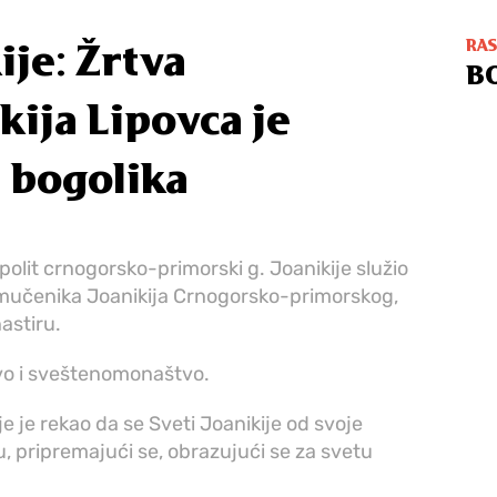
RA
ije: Žrtva
B
kija Lipovca je
a bogolika
lit crnogorsko-primorski g. Joanikije služio
omučenika Joanikija Crnogorsko-primorskog,
astiru.
tvo i sveštenomonaštvo.
ije je rekao da se Sveti Joanikije od svoje
u, pripremajući se, obrazujući se za svetu