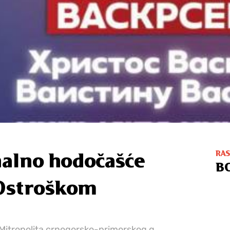
RA
nalno hodočašće
B
 Ostroškom
itropolita crnogorsko-primorskog g.