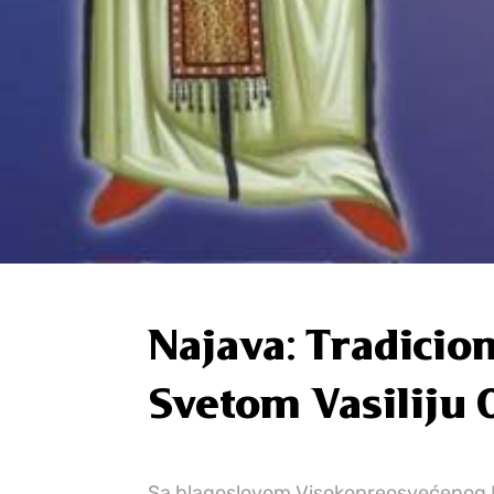
Najava: Tradicio
Svetom Vasiliju
Sa blagoslovom Visokopreosvećenog M