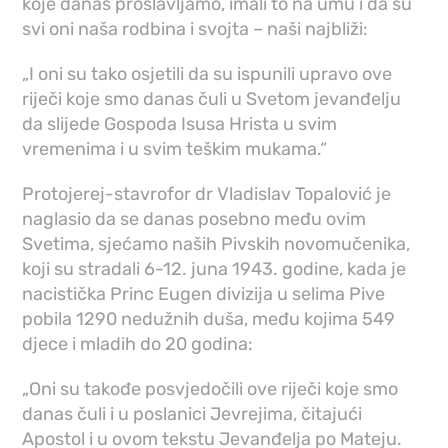
koje danas proslavljamo, imali to na umu i da su
svi oni naša rodbina i svojta – naši najbliži:
„I oni su tako osjetili da su ispunili upravo ove
riječi koje smo danas čuli u Svetom jevanđelju
da slijede Gospoda Isusa Hrista u svim
vremenima i u svim teškim mukama.“
Protojerej-stavrofor dr Vladislav Topalović je
naglasio da se danas posebno među ovim
Svetima, sjećamo naših Pivskih novomučenika,
koji su stradali 6-12. juna 1943. godine, kada je
nacistička Princ Eugen divizija u selima Pive
pobila 1290 nedužnih duša, među kojima 549
djece i mladih do 20 godina:
„Oni su takođe posvjedočili ove riječi koje smo
danas čuli i u poslanici Jevrejima, čitajući
Apostol i u ovom tekstu Jevanđelja po Mateju.