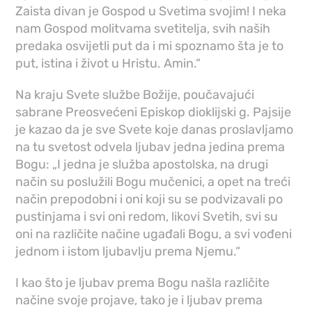
Zaista divan je Gospod u Svetima svojim! I neka
nam Gospod molitvama svetitelja, svih naših
predaka osvijetli put da i mi spoznamo šta je to
put, istina i život u Hristu. Amin.“
Na kraju Svete službe Božije, poučavajući
sabrane Preosvećeni Episkop dioklijski g. Pajsije
je kazao da je sve Svete koje danas proslavljamo
na tu svetost odvela ljubav jedna jedina prema
Bogu: „I jedna je služba apostolska, na drugi
način su poslužili Bogu mučenici, a opet na treći
način prepodobni i oni koji su se podvizavali po
pustinjama i svi oni redom, likovi Svetih, svi su
oni na različite načine ugađali Bogu, a svi vođeni
jednom i istom ljubavlju prema Njemu.“
I kao što je ljubav prema Bogu našla različite
načine svoje projave, tako je i ljubav prema