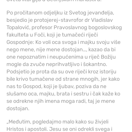
Po pročitanom odjeljku iz Svetog jevanđelja,
besjedio je protojerej-stavrofor dr Vladislav
Topalović, profesor Pravoslavnog bogoslovskog
fakulteta u Foči, koji je tumačeći riječi
Gospodnje: Ko voli oca svoga i majku svoju više
nego mene, nije mene dostojan…, kazao da bi
one nepoznatim i neupućenima u riječ Božiju
mogle da zvuče neprihvatljivo i šokantno.
Podsjetio je prota da su ove riječi kroz istoriju
bile krivo tumačene od strane mnogih, jer kako
nas to Gospod, koji je ljubav, poziva da ne
slušamo oca, majku, brata i sestru i čak kaže ko
se odrekne njih imena moga radi, taj je mene
dostojan.
„Međutim, pogledajmo malo kako su živjeli
Hristos i apostoli. Jesu se oni odrekli svega i