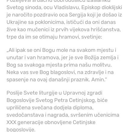
Svetog sinoda, ocu Vladislavu, Episkop dioklijski
je naročito pozdravio oca Sergija koji je došao iz
Ukrajine sa poklonicima, ističući da oni danas
žive kao mučenici iz prvih vijekova hrišćanstva,
trpe da im se otimaju hramovi, svetinje:
„Ali ipak se oni Bogu mole na svakom mjestu i
unutar i van hramova, jer je sve Božija zemlja i
Bog sa svakoga mjesta prima našu molitvu.
Neka vas sve Bog blagoslovi, na zdravlje i na
spasenje na ovaj današnji praznik. Amin.“
Poslije Svete liturgije u Upravnoj zgradi
Bogoslovije Svetog Petra Cetinjskog, biće
upriličena svečana dodjela diploma,
svedočanstava i nagrada, svršenim učenicima
XXX generacije obnovljene Cetinjske
bogoslovije.