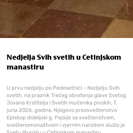
Nedjelja Svih svetih u Cetinjskom
manastiru
U prvu nedjelju po Pedesetnici – Nedjelju Svih
svetih, na praznik Trećeg obretenja glave Svetog
Jovana Krstitelja i Svetih mučenika pivskih, 7.
juna 2026. godine, Njegovo preosveštenstvo
Episkop dioklijski g. Pajsije sa sveštenstvom,
sveštenomonaštvom i vjernim narodom služio je
Svetu liturgiju u Cetinjskom manastiru.