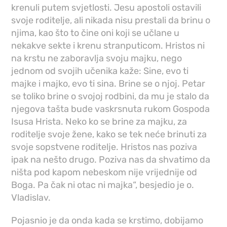
krenuli putem svjetlosti. Jesu apostoli ostavili
svoje roditelje, ali nikada nisu prestali da brinu o
njima, kao što to čine oni koji se učlane u
nekakve sekte i krenu stranputicom. Hristos ni
na krstu ne zaboravlja svoju majku, nego
jednom od svojih učenika kaže: Sine, evo ti
majke i majko, evo ti sina. Brine se o njoj. Petar
se toliko brine o svojoj rodbini, da mu je stalo da
njegova tašta bude vaskrsnuta rukom Gospoda
Isusa Hrista. Neko ko se brine za majku, za
roditelje svoje žene, kako se tek neće brinuti za
svoje sopstvene roditelje. Hristos nas poziva
ipak na nešto drugo. Poziva nas da shvatimo da
ništa pod kapom nebeskom nije vrijednije od
Boga. Pa čak ni otac ni majka“, besjedio je o.
Vladislav.
Pojasnio je da onda kada se krstimo, dobijamo