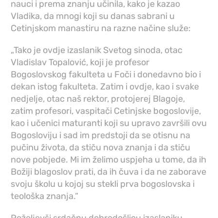
nauci i prema znanju učinila, kako je kazao
Vladika, da mnogi koji su danas sabrani u
Cetinjskom manastiru na razne načine služe:
„Tako je ovdje izaslanik Svetog sinoda, otac
Vladislav Topalović, koji je profesor
Bogoslovskog fakulteta u Foči i donedavno bio i
dekan istog fakulteta. Zatim i ovdje, kao i svake
nedjelje, otac naš rektor, protojerej Blagoje,
zatim profesori, vaspitači Cetinjske bogoslovije,
kao i učenici maturanti koji su upravo završili ovu
Bogosloviju i sad im predstoji da se otisnu na
pučinu života, da stiču nova znanja i da stiču
nove pobjede. Mi im želimo uspjeha u tome, da ih
Božiji blagoslov prati, da ih čuva i da ne zaborave
svoju školu u kojoj su stekli prva bogoslovska i
teološka znanja.“
Poželjevši srdačnu dobrodošlicu izaslaniku