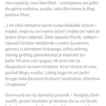
novi osjećaj, novi identitet – postajemo svi jedni
drugima rodbina, svojta, zato što nama je Bog
postao Otac:
„I mi više nemamo samo svoje biološke očeve i
majke, nego su svi nama očevi i majke jer nam je
jedan Otac nebeski. Zato apostol Pavle, velikan i
najveći Hristov sledbenik u svom čuvenom
govoru u atinskom Areopagu citira jednog
starog grčkog pjesnika koji je naslutio to i
kaže: Mi smo rod njegov. Mi smo rod sa
Gospodom Isusom Hristom. Kroz Hrista mi smo
postali Bogu svojta. I zbog toga mi svi jedni
druge oslovljavamo braćom i sestrama, očevima
i majkama.“
Osvrnuvši se na današnji praznik – Nedjelju Svih
svetih, prota Vladislav je istakao da su svi Sveti,