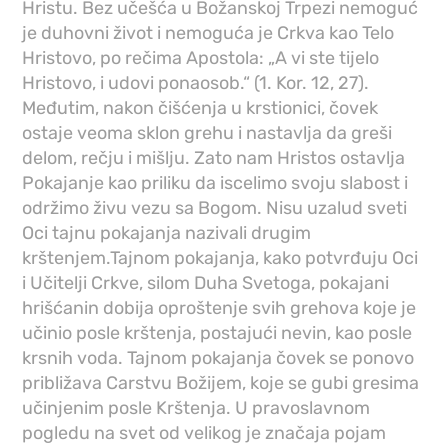
Hristu. Bez učešća u Božanskoj Trpezi nemoguć
je duhovni život i nemoguća je Crkva kao Telo
Hristovo, po rečima Apostola: „A vi ste tijelo
Hristovo, i udovi ponaosob.“ (1. Kor. 12, 27).
Međutim, nakon čišćenja u krstionici, čovek
ostaje veoma sklon grehu i nastavlja da greši
delom, rečju i mišlju. Zato nam Hristos ostavlja
Pokajanje kao priliku da iscelimo svoju slabost i
održimo živu vezu sa Bogom. Nisu uzalud sveti
Oci tajnu pokajanja nazivali drugim
krštenjem.Tajnom pokajanja, kako potvrđuju Oci
i Učitelji Crkve, silom Duha Svetoga, pokajani
hrišćanin dobija oproštenje svih grehova koje je
učinio posle krštenja, postajući nevin, kao posle
krsnih voda. Tajnom pokajanja čovek se ponovo
približava Carstvu Božijem, koje se gubi gresima
učinjenim posle Krštenja. U pravoslavnom
pogledu na svet od velikog je značaja pojam