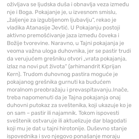
oživljava se ljudska duša i obnavlja veza između
nje i Boga. Pokajanje je, u izvesnom smislu,
„žaljenje za izgubljenom ljubavlju“, rekao je
vladika Atanasije Jevtić. U Pokajanju postoji
aktivno premošćivanje jaza između čoveka i
Božije tvorevine. Naravno, u Tajni pokajanja je
veoma važna uloga duhovnika, jer se pastir trudi
da verujućem grešniku otvori „vrata pokajanja,
izlaz na novi put života“ (arhimandrit Kiprijan
Kern). Trudom duhovnog pastira moguće je
pokajanog grešnika gurnuti ka budućem
moralnom preobražaju i prevaspitavanju.Inače,
treba napomenuti da je Tajna pokajanja onaj
duhovni putokaz za sveštenika, koji ukazuje ko je
on sam – pastir ili najamnik. Tokom ispovesti
sveštenik ostvaruje ili aktuelizuje dar blagodati
koji mu je dat u tajni hirotonije. Duševno stanje
ispovednika i svo njegovo ponašanje moraju