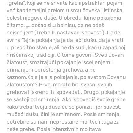
„greha“, koji se ne shvata kao apstraktan pojam,
već kao temeljni prelom u srcu čoveka i istinska
bolest njegove duše. U obredu Tajne pokajanja
čitamo: „…došao si u bolnicu, da ne odeš
neisceljen“ (Trebnik, nastavak ispovesti). Dakle,
svrha Tajne pokajanja je da leči dušu, da je vrati
u prvobitno stanje, ali ne da sudi, kao u zapadnoj
hrišćanskoj tradiciji. O tome govori i Sveti Jovan
Zlatoust, smatrajući pokajanje isceljenjem i
primanjem oproštenja grehova, a ne
kaznom.Koja je sila pokajanja, po svetom Jovanu
Zlatoustom? Prvo, morate biti svesni svojih
grehova i iskreno ih ispovedati. Drugo, pokajanje
se sastoji od smirenja. Ako ispovediš svoje grehe
kako treba, tvoja duša će se poniziti, jer savest,
mučeći dušu, čini je smirenom. Posle smirenja,
potrebne su nam neprestane molitve i tuga za
naše grehe. Posle intenzivnih molitava