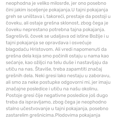
neophodna je veliko milosrđe, jer ono posebno
čini jakim isceljenje pokajanja.U tajni pokajanja
greh se uništava i, takoreći, prestaje da postoji u
čoveku, ali ostaje grešna sklonost, zbog čega je
čoveku neprestano potrebna tajna pokajanja.
Sagrešivši, čovek se udaljava od istine Božije i u
tajni pokajanja se opravdava i osvećuje
blagodaću Hristovom. Ali vredi napomenuti da
grešna dela koja smo počinili ostaju u nama kao
sećanje, kao ožiljci na telu duše i nastavljaju da
utiču na nas. Štaviše, treba zapamtiti značaj
grešnih dela. Neki gresi lako nestaju u zaboravu,
ali smo za neke postupke odgovorni mi, jer imaju
značajne posledice i utiču na našu okolinu.
Postoje gresi čije negativne posledice još dugo
treba da ispravljamo, zbog čega je neophodno
stalno učestvovanje u tajni pokajanja, posebno
zastarelim grešnicima.Plodovima pokajanja