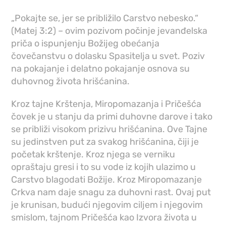
„Pokajte se, jer se približilo Carstvo nebesko.“
(Matej 3:2) – ovim pozivom počinje jevanđelska
priča o ispunjenju Božijeg obećanja
čovečanstvu o dolasku Spasitelja u svet. Poziv
na pokajanje i delatno pokajanje osnova su
duhovnog života hrišćanina.
Kroz tajne Krštenja, Miropomazanja i Pričešća
čovek je u stanju da primi duhovne darove i tako
se približi visokom prizivu hrišćanina. Ove Tajne
su jedinstven put za svakog hrišćanina, čiji je
početak krštenje. Kroz njega se verniku
opraštaju gresi i to su vode iz kojih ulazimo u
Carstvo blagodati Božije. Kroz Miropomazanje
Crkva nam daje snagu za duhovni rast. Ovaj put
je krunisan, budući njegovim ciljem i njegovim
smislom, tajnom Pričešća kao Izvora života u