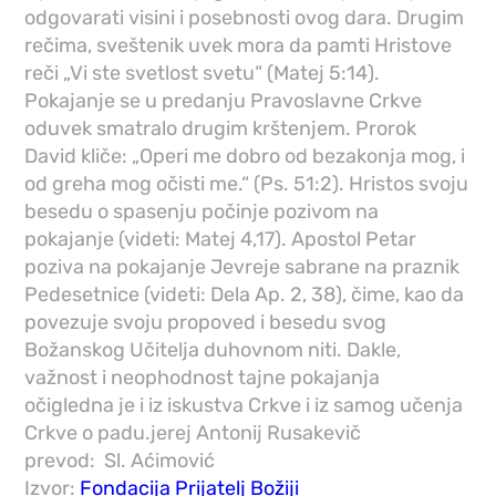
odgovarati visini i posebnosti ovog dara. Drugim
rečima, sveštenik uvek mora da pamti Hristove
reči „Vi ste svetlost svetu“ (Matej 5:14).
Pokajanje se u predanju Pravoslavne Crkve
oduvek smatralo drugim krštenjem. Prorok
David kliče: „Operi me dobro od bezakonja mog, i
od greha mog očisti me.“ (Ps. 51:2). Hristos svoju
besedu o spasenju počinje pozivom na
pokajanje (videti: Matej 4,17). Apostol Petar
poziva na pokajanje Jevreje sabrane na praznik
Pedesetnice (videti: Dela Ap. 2, 38), čime, kao da
povezuje svoju propoved i besedu svog
Božanskog Učitelja duhovnom niti. Dakle,
važnost i neophodnost tajne pokajanja
očigledna je i iz iskustva Crkve i iz samog učenja
Crkve o padu.jerej Antonij Rusakevič
prevod: Sl. Aćimović
Izvor:
Fondacija Prijatelj Božiji