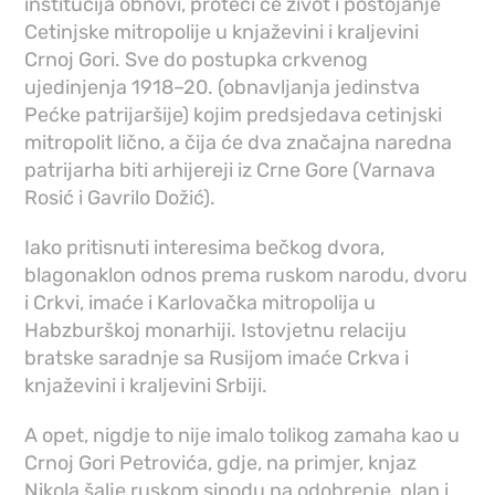
institucija obnovi, proteći će život i postojanje
Cetinjske mitropolije u knjaževini i kraljevini
Crnoj Gori. Sve do postupka crkvenog
ujedinjenja 1918–20. (obnavljanja jedinstva
Pećke patrijaršije) kojim predsjedava cetinjski
mitropolit lično, a čija će dva značajna naredna
patrijarha biti arhijereji iz Crne Gore (Varnava
Rosić i Gavrilo Dožić).
Iako pritisnuti interesima bečkog dvora,
blagonaklon odnos prema ruskom narodu, dvoru
i Crkvi, imaće i Karlovačka mitropolija u
Habzburškoj monarhiji. Istovjetnu relaciju
bratske saradnje sa Rusijom imaće Crkva i
knjaževini i kraljevini Srbiji.
A opet, nigd‌je to nije imalo tolikog zamaha kao u
Crnoj Gori Petrovića, gd‌je, na primjer, knjaz
Nikola šalje ruskom sinodu na odobrenje, plan i