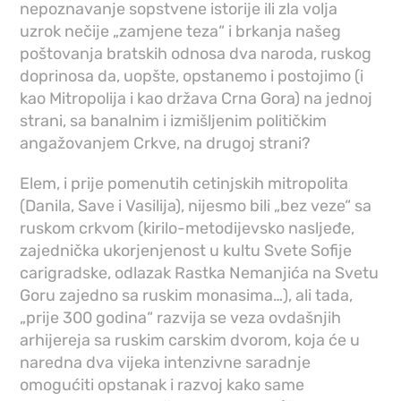
nepoznavanje sopstvene istorije ili zla volja
uzrok nečije „zamjene teza“ i brkanja našeg
poštovanja bratskih odnosa dva naroda, ruskog
doprinosa da, uopšte, opstanemo i postojimo (i
kao Mitropolija i kao država Crna Gora) na jednoj
strani, sa banalnim i izmišljenim političkim
angažovanjem Crkve, na drugoj strani?
Elem, i prije pomenutih cetinjskih mitropolita
(Danila, Save i Vasilija), nijesmo bili „bez veze“ sa
ruskom crkvom (kirilo-metodijevsko nasljeđe,
zajednička ukorjenjenost u kultu Svete Sofije
carigradske, odlazak Rastka Nemanjića na Svetu
Goru zajedno sa ruskim monasima…), ali tada,
„prije 300 godina“ razvija se veza ovdašnjih
arhijereja sa ruskim carskim dvorom, koja će u
naredna dva vijeka intenzivne saradnje
omogućiti opstanak i razvoj kako same