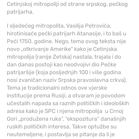
Cetinjskoj mitropoliji od strane srpskog, pećkog
patrijarha.
I sljedećeg mitropolita, Vasilija Petrovića,
hirotinisaće pećki patrijarh Atanasije, i to baš u
Peći 1750. godine. Nego, tema ovog teksta nije
novo „otkrivanje Amerike“ kako je Cetinjska
mitropolija (ranije Zetska) nastala, trajala i do
dan danas postoji kao neodvojivi dio Pećke
patrijaršije (koja posljednjih 100 i više godina
nosi zvaničan naziv Srpska pravoslavna crkva).
Tema je tradicionalni odnos ove vjerske
institucije prema Rusiji, a otvaram je povodom
učestalih napada sa raznih političkih i ideoloških
adresa kako je SPC i njena mitropolija u Crnoj
Gori „produžena ruka“, “ekspozitura“ današnjih
ruskih političkih interesa. Takve optužbe su
neutemeljene, i postavlja se pitanje da li je