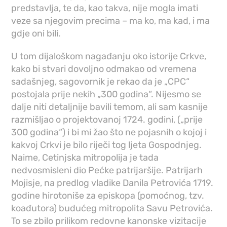
predstavlja, te da, kao takva, nije mogla imati
veze sa njegovim precima – ma ko, ma kad, i ma
gd‌je oni bili.
U tom dijaloškom nagađanju oko istorije Crkve,
kako bi stvari dovoljno odmakao od vremena
sadašnjeg, sagovornik je rekao da je „CPC“
postojala prije nekih „300 godina“. Nijesmo se
dalje niti detaljnije bavili temom, ali sam kasnije
razmišljao o projektovanoj 1724. godini, („prije
300 godina“) i bi mi žao što ne pojasnih o kojoj i
kakvoj Crkvi je bilo riječi tog ljeta Gospodnjeg.
Naime, Cetinjska mitropolija je tada
nedvosmisleni dio Pećke patrijaršije. Patrijarh
Mojisje, na predlog vladike Danila Petrovića 1719.
godine hirotoniše za episkopa (pomoćnog, tzv.
koađutora) budućeg mitropolita Savu Petrovića.
To se zbilo prilikom redovne kanonske vizitacije