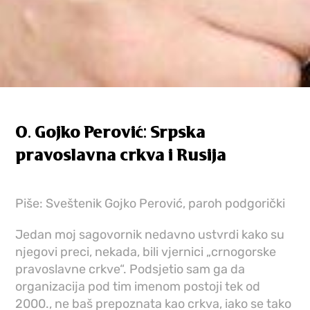
O. Gojko Perović: Srpska
pravoslavna crkva i Rusija
Piše: Sveštenik Gojko Perović, paroh podgorički
Jedan moj sagovornik nedavno ustvrdi kako su
njegovi preci, nekada, bili vjernici „crnogorske
pravoslavne crkve“. Podsjetio sam ga da
organizacija pod tim imenom postoji tek od
2000., ne baš prepoznata kao crkva, iako se tako