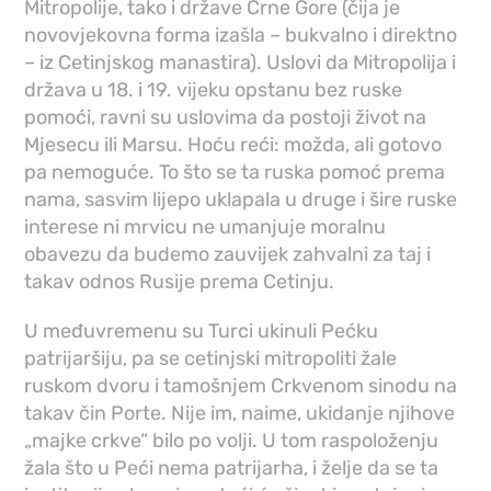
Mitropolije, tako i države Crne Gore (čija je
novovjekovna forma izašla – bukvalno i direktno
– iz Cetinjskog manastira). Uslovi da Mitropolija i
država u 18. i 19. vijeku opstanu bez ruske
pomoći, ravni su uslovima da postoji život na
Mjesecu ili Marsu. Hoću reći: možda, ali gotovo
pa nemoguće. To što se ta ruska pomoć prema
nama, sasvim lijepo uklapala u druge i šire ruske
interese ni mrvicu ne umanjuje moralnu
obavezu da budemo zauvijek zahvalni za taj i
takav odnos Rusije prema Cetinju.
U međuvremenu su Turci ukinuli Pećku
patrijaršiju, pa se cetinjski mitropoliti žale
ruskom dvoru i tamošnjem Crkvenom sinodu na
takav čin Porte. Nije im, naime, ukidanje njihove
„majke crkve“ bilo po volji. U tom raspoloženju
žala što u Peći nema patrijarha, i želje da se ta