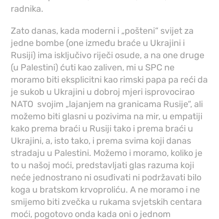
radnika.
Zato danas, kada moderni i „pošteni“ svijet za
jedne bombe (one između braće u Ukrajini i
Rusiji) ima isključivo riječi osude, a na one druge
(u Palestini) ćuti kao zaliven, mi u SPC ne
moramo biti eksplicitni kao rimski papa pa reći da
je sukob u Ukrajini u dobroj mjeri isprovocirao
NATO svojim „lajanjem na granicama Rusije“, ali
možemo biti glasni u pozivima na mir, u empatiji
kako prema braći u Rusiji tako i prema braći u
Ukrajini, a, isto tako, i prema svima koji danas
stradaju u Palestini. Možemo i moramo, koliko je
to u našoj moći, predstavljati glas razuma koji
neće jednostrano ni osuđivati ni podržavati bilo
koga u bratskom krvoproliću. A ne moramo i ne
smijemo biti zvečka u rukama svjetskih centara
moći, pogotovo onda kada oni o jednom