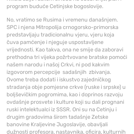
program buduće Cetinjske bogoslovije.
No, vratimo se Rusima i vremenu današnjem.
SPC i njena Mitropolija crnogorsko-primorska
predstavljaju tradicionalnu vjeru, vjeru koja
čuva pamćenje i njeguje uspostavljene
vrijednosti. Kao takva, ona ne smije da zaboravi
prethodna tri vijeka požrtvovane bratske pomoći
našem narodu i našoj Crkvi, ni pod kakvim
izgovorom percepcije sadašnjih zbivanja.
Ovome treba dodati i iskustvo zajedničkog
stradanja obje pomjesne crkve (ruske i srpske) u
boljševičkim pogromima, kao i doprinos razvoju
ovdašnje prosvete i kulture koji su dali prognani
ruski intelektualci iz SSSR. Oni su na Cetinju i
drugim gradovima širom tadašnje Zetske
banovine Kraljevine Jugoslavije, obavljali
dužnosti profesora, nastavnika, oficira, kulturnih