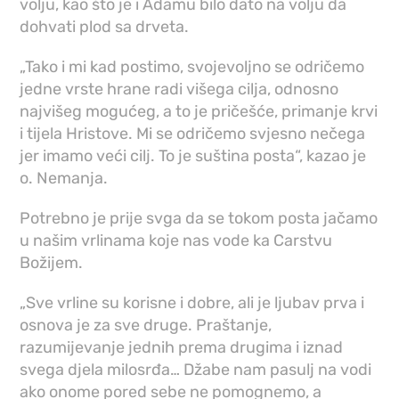
volju, kao što je i Adamu bilo dato na volju da
dohvati plod sa drveta.
„Tako i mi kad postimo, svojevoljno se odričemo
jedne vrste hrane radi višega cilja, odnosno
najvišeg mogućeg, a to je pričešće, primanje krvi
i tijela Hristove. Mi se odričemo svjesno nečega
jer imamo veći cilj. To je suština posta“, kazao je
o. Nemanja.
Potrebno je prije svga da se tokom posta jačamo
u našim vrlinama koje nas vode ka Carstvu
Božijem.
„Sve vrline su korisne i dobre, ali je ljubav prva i
osnova je za sve druge. Praštanje,
razumijevanje jednih prema drugima i iznad
svega djela milosrđa… Džabe nam pasulj na vodi
ako onome pored sebe ne pomognemo, a