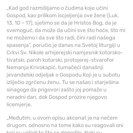
„Kad god razmišljamo o čudima koje učini
Gospod, kao prilikom iscjeljenja ove žene (Luk.
13, 10 – 17), sjetimo se da je Hristos Bog, da je
svemoguć, da može da učini sve što hoće, što mi
ne možemo i da sve što radi, čini radi našega
spasenja“, poručio je danas na Svetoj liturgiji u
Crkvi Sv. Nikole arhijerejski namjesnik kotorsko-
tivatski, paroh kotorski, protojerej-stvarofor
Nemanja Krivokapić, tumačeći današnji
jevanđelski odjeljak o Gospodu Koji je u subotu
izliječio zgrčenu ženu. Tu se našao i starješina
sinagoge da prigovori zašto joj pomaže u
neradni dan, dok Gospod prozire njegovo
licemjerje.
„Međutim, u ovom opisu akcenat je na nečem
drugom, odnosno na tome kako su reagovali oni
koji su vidjeli to što se dogodilo. Neki su