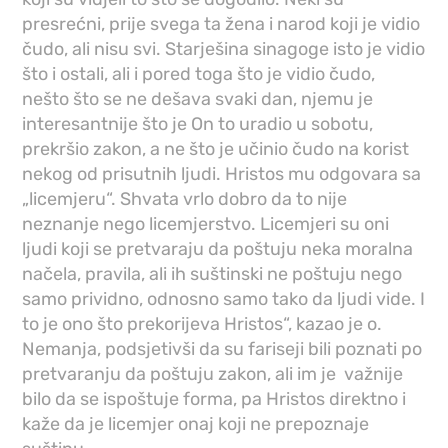
presrećni, prije svega ta žena i narod koji je vidio
čudo, ali nisu svi. Starješina sinagoge isto je vidio
što i ostali, ali i pored toga što je vidio čudo,
nešto što se ne dešava svaki dan, njemu je
interesantnije što je On to uradio u sobotu,
prekršio zakon, a ne što je učinio čudo na korist
nekog od prisutnih ljudi. Hristos mu odgovara sa
„licemjeru“. Shvata vrlo dobro da to nije
neznanje nego licemjerstvo. Licemjeri su oni
ljudi koji se pretvaraju da poštuju neka moralna
načela, pravila, ali ih suštinski ne poštuju nego
samo prividno, odnosno samo tako da ljudi vide. I
to je ono što prekorijeva Hristos“, kazao je o.
Nemanja, podsjetivši da su fariseji bili poznati po
pretvaranju da poštuju zakon, ali im je važnije
bilo da se ispoštuje forma, pa Hristos direktno i
kaže da je licemjer onaj koji ne prepoznaje