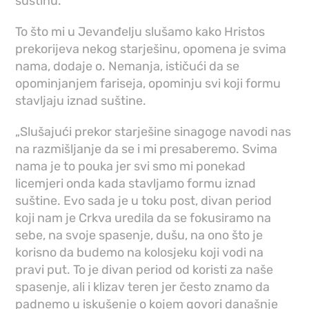
suštinu.
To što mi u Jevanđelju slušamo kako Hristos
prekorijeva nekog starješinu, opomena je svima
nama, dodaje o. Nemanja, ističući da se
opominjanjem fariseja, opominju svi koji formu
stavljaju iznad suštine.
„Slušajući prekor starješine sinagoge navodi nas
na razmišljanje da se i mi presaberemo. Svima
nama je to pouka jer svi smo mi ponekad
licemjeri onda kada stavljamo formu iznad
suštine. Evo sada je u toku post, divan period
koji nam je Crkva uredila da se fokusiramo na
sebe, na svoje spasenje, dušu, na ono što je
korisno da budemo na kolosjeku koji vodi na
pravi put. To je divan period od koristi za naše
spasenje, ali i klizav teren jer često znamo da
padnemo u iskušenje o kojem govori današnje