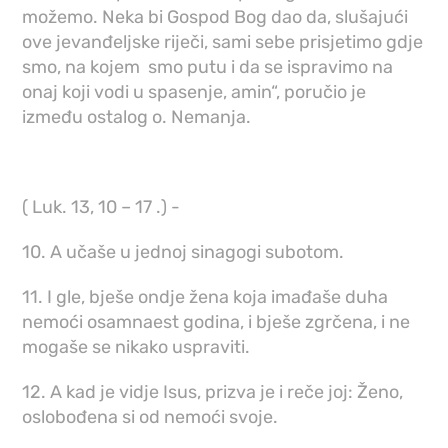
možemo. Neka bi Gospod Bog dao da, slušajući
ove jevanđeljske riječi, sami sebe prisjetimo gdje
smo, na kojem smo putu i da se ispravimo na
onaj koji vodi u spasenje, amin“, poručio je
između ostalog o. Nemanja.
( Luk. 13, 10 – 17 .) -
10. A učaše u jednoj sinagogi subotom.
11. I gle, bješe ondje žena koja imađaše duha
nemoći osamnaest godina, i bješe zgrčena, i ne
mogaše se nikako uspraviti.
12. A kad je vidje Isus, prizva je i reče joj: Ženo,
oslobođena si od nemoći svoje.