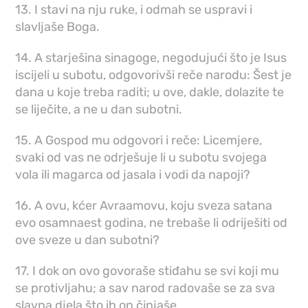
13. I stavi na nju ruke, i odmah se uspravi i
slavljaše Boga.
14. A starješina sinagoge, negodujući što je Isus
iscijeli u subotu, odgovorivši reče narodu: Šest je
dana u koje treba raditi; u ove, dakle, dolazite te
se liječite, a ne u dan subotni.
15. A Gospod mu odgovori i reče: Licemjere,
svaki od vas ne odrješuje li u subotu svojega
vola ili magarca od jasala i vodi da napoji?
16. A ovu, kćer Avraamovu, koju sveza satana
evo osamnaest godina, ne trebaše li odriješiti od
ove sveze u dan subotni?
17. I dok on ovo govoraše stiđahu se svi koji mu
se protivljahu; a sav narod radovaše se za sva
slavna djela što ih on činjaše.