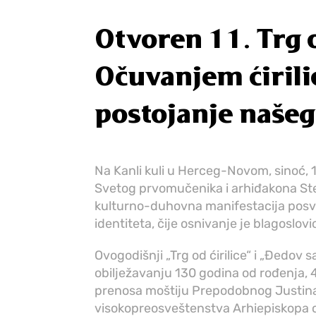
Otvoren 11. Trg o
Očuvanjem ćirili
postojanje naše
Na Kanli kuli u Herceg-Novom, sinoć, 
Svetog prvomučenika i arhiđakona Stefa
kulturno-duhovna manifestacija posv
identiteta, čije osnivanje je blagoslovi
Ovogodišnji „Trg od ćirilice“ i „Đedov
obilježavanju 130 godina od rođenja, 
prenosa moštiju Prepodobnog Justina
visokopreosveštenstva Arhiepiskopa c