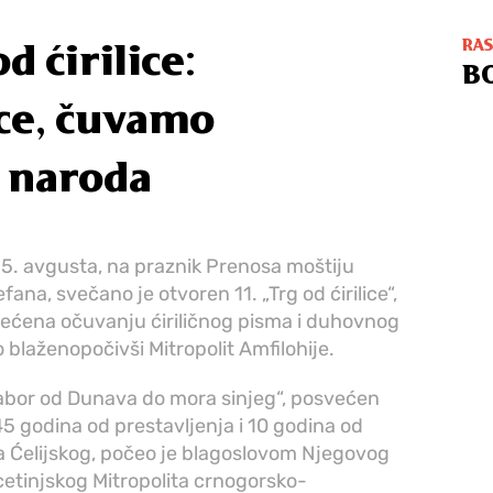
RA
d ćirilice:
B
ce, čuvamo
g naroda
15. avgusta, na praznik Prenosa moštiju
na, svečano je otvoren 11. „Trg od ćirilice“,
ećena očuvanju ćiriličnog pisma i duhovnog
o blaženopočivši Mitropolit Amfilohije.
 sabor od Dunava do mora sinjeg“, posvećen
45 godina od prestavljenja i 10 godina od
 Ćelijskog, počeo je blagoslovom Njegovog
etinjskog Mitropolita crnogorsko-