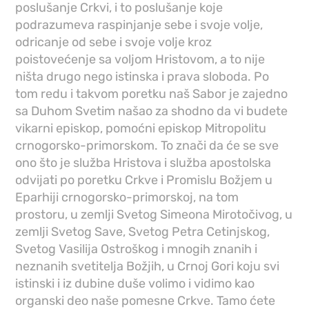
poslušanje Crkvi, i to poslušanje koje
podrazumeva raspinjanje sebe i svoje volje,
odricanje od sebe i svoje volje kroz
poistovećenje sa voljom Hristovom, a to nije
ništa drugo nego istinska i prava sloboda. Po
tom redu i takvom poretku naš Sabor je zajedno
sa Duhom Svetim našao za shodno da vi budete
vikarni episkop, pomoćni episkop Mitropolitu
crnogorsko-primorskom. To znači da će se sve
ono što je služba Hristova i služba apostolska
odvijati po poretku Crkve i Promislu Božjem u
Eparhiji crnogorsko-primorskoj, na tom
prostoru, u zemlji Svetog Simeona Mirotočivog, u
zemlji Svetog Save, Svetog Petra Cetinjskog,
Svetog Vasilija Ostroškog i mnogih znanih i
neznanih svetitelja Božjih, u Crnoj Gori koju svi
istinski i iz dubine duše volimo i vidimo kao
organski deo naše pomesne Crkve. Tamo ćete