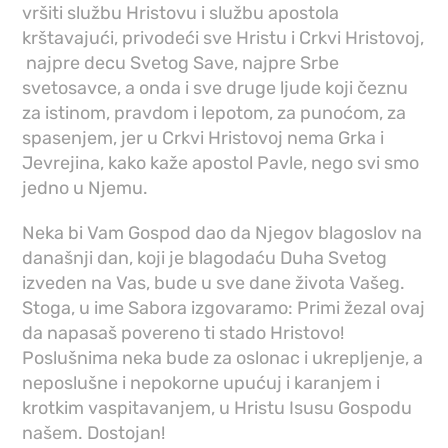
vršiti službu Hristovu i službu apostola
krštavajući, privodeći sve Hristu i Crkvi Hristovoj,
najpre decu Svetog Save, najpre Srbe
svetosavce, a onda i sve druge ljude koji čeznu
za istinom, pravdom i lepotom, za punoćom, za
spasenjem, jer u Crkvi Hristovoj nema Grka i
Jevrejina, kako kaže apostol Pavle, nego svi smo
jedno u Njemu.
Neka bi Vam Gospod dao da Njegov blagoslov na
današnji dan, koji je blagodaću Duha Svetog
izveden na Vas, bude u sve dane života Vašeg.
Stoga, u ime Sabora izgovaramo: Primi žezal ovaj
da napasaš povereno ti stado Hristovo!
Poslušnima neka bude za oslonac i ukrepljenje, a
neposlušne i nepokorne upućuj i karanjem i
krotkim vaspitavanjem, u Hristu Isusu Gospodu
našem. Dostojan!