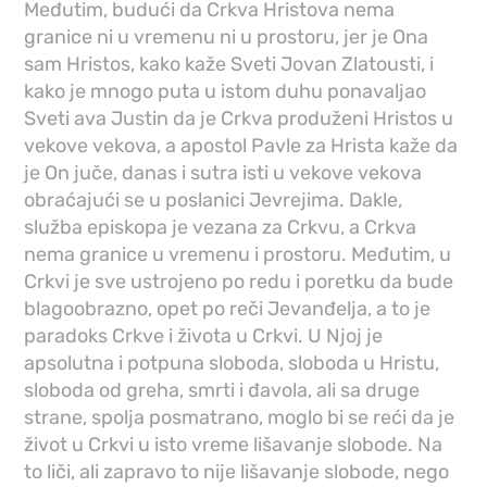
Međutim, budući da Crkva Hristova nema
granice ni u vremenu ni u prostoru, jer je Ona
sam Hristos, kako kaže Sveti Jovan Zlatousti, i
kako je mnogo puta u istom duhu ponavaljao
Sveti ava Justin da je Crkva produženi Hristos u
vekove vekova, a apostol Pavle za Hrista kaže da
je On juče, danas i sutra isti u vekove vekova
obraćajući se u poslanici Jevrejima. Dakle,
služba episkopa je vezana za Crkvu, a Crkva
nema granice u vremenu i prostoru. Međutim, u
Crkvi je sve ustrojeno po redu i poretku da bude
blagoobrazno, opet po reči Jevanđelja, a to je
paradoks Crkve i života u Crkvi. U Njoj je
apsolutna i potpuna sloboda, sloboda u Hristu,
sloboda od greha, smrti i đavola, ali sa druge
strane, spolja posmatrano, moglo bi se reći da je
život u Crkvi u isto vreme lišavanje slobode. Na
to liči, ali zapravo to nije lišavanje slobode, nego