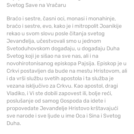
Svetog Save na Vračaru
Braćo i sestre, časni oci, monasi i monahinje,
braćo i sestre, evo, kako je i mitropolit Joanikije
rekao u svom slovu posle čitanja svetog
Jevanđelja, učestvovali smo u jednom
Svetoduhovskom događaju, u događaju Duha
Svetog koji je sišao na sve nas, ali i na
novohirotonisanog episkopa Pajsija. Episkop je u
Crkvi postavljen da bude na mestu Hristovom, ali
i da vrši službu svetih apostola i ta služba je
vezana isključivo za Crkvu. Kao apostol, dragi
Vladiko, i Vi ste dobili zapovest ili, bolje reći,
poslušanje od samog Gospoda da idete i
propovedate Jevanđelje Hristovo krštavajući
sve narode i sve ljude u ime Oca i Sina i Svetog
Duha.