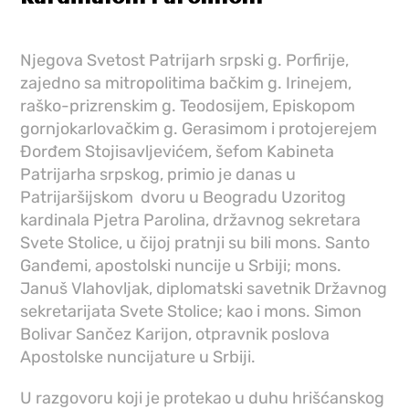
Njegova Svetost Patrijarh srpski g. Porfirije,
zajedno sa mitropolitima bačkim g. Irinejem,
raško-prizrenskim g. Teodosijem, Episkopom
gornjokarlovačkim g. Gerasimom i protojerejem
Đorđem Stojisavljevićem, šefom Kabineta
Patrijarha srpskog, primio je danas u
Patrijaršijskom dvoru u Beogradu Uzoritog
kardinala Pjetra Parolina, državnog sekretara
Svete Stolice, u čijoj pratnji su bili mons. Santo
Ganđemi, apostolski nuncije u Srbiji; mons.
Januš Vlahovljak, diplomatski savetnik Državnog
sekretarijata Svete Stolice; kao i mons. Simon
Bolivar Sančez Karijon, otpravnik poslova
Apostolske nuncijature u Srbiji.
U razgovoru koji je protekao u duhu hrišćanskog