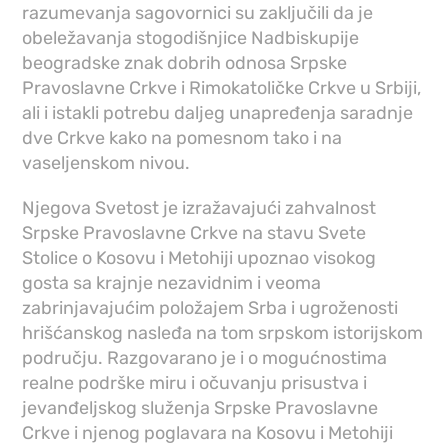
razumevanja sagovornici su zaključili da je
obeležavanja stogodišnjice Nadbiskupije
beogradske znak dobrih odnosa Srpske
Pravoslavne Crkve i Rimokatoličke Crkve u Srbiji,
ali i istakli potrebu daljeg unapređenja saradnje
dve Crkve kako na pomesnom tako i na
vaseljenskom nivou.
Njegova Svetost je izražavajući zahvalnost
Srpske Pravoslavne Crkve na stavu Svete
Stolice o Kosovu i Metohiji upoznao visokog
gosta sa krajnje nezavidnim i veoma
zabrinjavajućim položajem Srba i ugroženosti
hrišćanskog nasleđa na tom srpskom istorijskom
području. Razgovarano je i o mogućnostima
realne podrške miru i očuvanju prisustva i
jevanđeljskog služenja Srpske Pravoslavne
Crkve i njenog poglavara na Kosovu i Metohiji