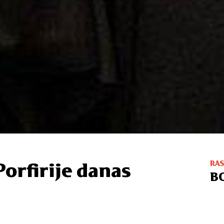
RA
Porfirije danas
B