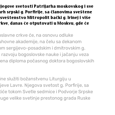
jegove svetosti Patrijarha moskovskog i sve
arh srpski g. Porfirije, sa članovima sveštene
veštenstvo Mitropolit bački g. Irinej i više
Crkve, danas će otputovati u Moskvu, gde će
slavne crkve će, na osnovu odluke
hovne akademije, na čelu sa dekanom
m sergijevo-posadskim i dmitrovskim g.
s razvoju bogoslovske nauke i jačanju veza
učena diploma počasnog doktora bogoslovskih
ine služiti božanstvenu Liturgiju u
e Lavre. Njegova svetost g. Porfirije, sa
etiće tokom Svetle sedmice i Podvorje Srpske
druge velike svetinje prestonog grada Ruske