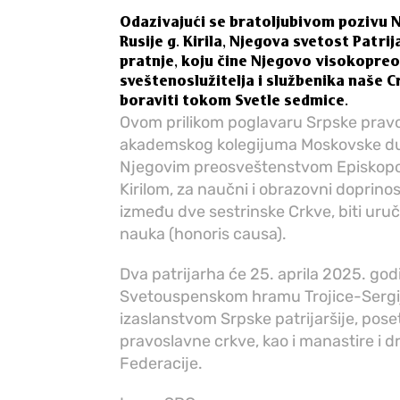
Odazivajući se bratoljubivom pozivu N
Rusije g. Kirila, Njegova svetost Patrij
pratnje, koju čine Njegovo visokopreos
sveštenoslužitelja i službenika naše 
boraviti tokom Svetle sedmice.
Ovom prilikom poglavaru Srpske pravo
akademskog kolegijuma Moskovske du
Njegovim preosveštenstvom Episkopo
Kirilom, za naučni i obrazovni doprino
između dve sestrinske Crkve, biti ur
nauka (honoris causa).
Dva patrijarha će 25. aprila 2025. god
Svetouspenskom hramu Trojice-Sergijev
izaslanstvom Srpske patrijaršije, pos
pravoslavne crkve, kao i manastire i 
Federacije.