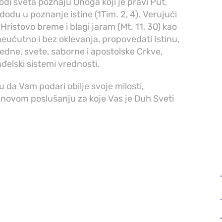
rodi sveta poznaju Onoga koji je pravi Put,
a dođu u poznanje istine (1Tim. 2, 4). Verujući
ristovo breme i blagi jaram (Mt. 11, 30) kao
eućutno i bez oklevanja, propovedati Istinu,
edne, svete, saborne i apostolske Crkve,
đelski sistemi vrednosti.
da Vam podari obilje svoje milosti,
 novom poslušanju za koje Vas je Duh Sveti