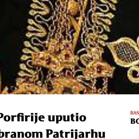
RA
Porfirije uputio
B
abranom Patrijarhu