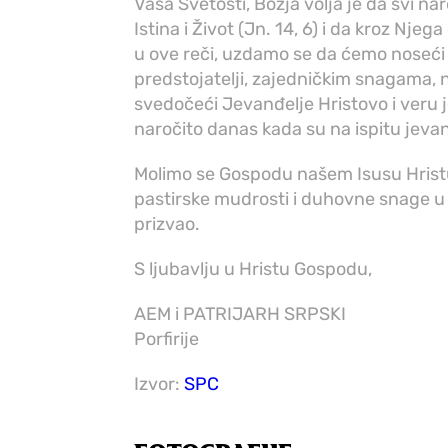
Vaša Svetosti, Božja volja je da svi na
Istina i Život (Jn. 14, 6) i da kroz Njeg
u ove reči, uzdamo se da ćemo noseći H
predstojatelji, zajedničkim snagama, n
svedočeći Jevanđelje Hristovo i veru j
naročito danas kada su na ispitu jevan
Molimo se Gospodu našem Isusu Hristu 
pastirske mudrosti i duhovne snage u
prizvao.
S ljubavlju u Hristu Gospodu,
AEM i PATRIJARH SRPSKI
Porfirije
Izvor:
SPC