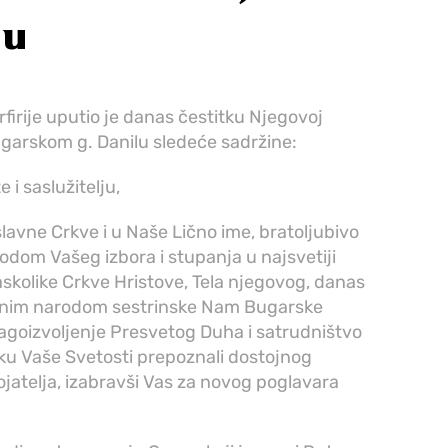
lu
rfirije uputio je danas čestitku Njegovoj
garskom g. Danilu sledeće sadržine:
 i saslužitelju,
lavne Crkve i u Naše Lično ime, bratoljubivo
om Vašeg izbora i stupanja u najsvetiji
skolike Crkve Hristove, Tela njegovog, danas
 vernim narodom sestrinske Nam Bugarske
agoizvoljenje Presvetog Duha i satrudništvo
liku Vaše Svetosti prepoznali dostojnog
jatelja, izabravši Vas za novog poglavara