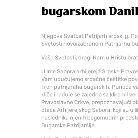
bugarskom Dani
Njegova Svetost Patrijarh srpski g. Po
Svetosti novoizabranom Patrijarhu bu
Vaša Svetosti, dragi Nam u Hristu brate
U ime Sabora arhijerejâ Srpske Pravos
Vam upućujemo srdačne čestitke povod
Tron patrijarahâ bugarskih. Punoća va
kliče i raduje se zajedno sa klirom i
Pravoslavne Crkve, prepoznavajući bl
otaca Arhijerejskog Sabora, koji su u 
naslednika njenih bogomudrih predsto
Bugarske Patrijaršije.