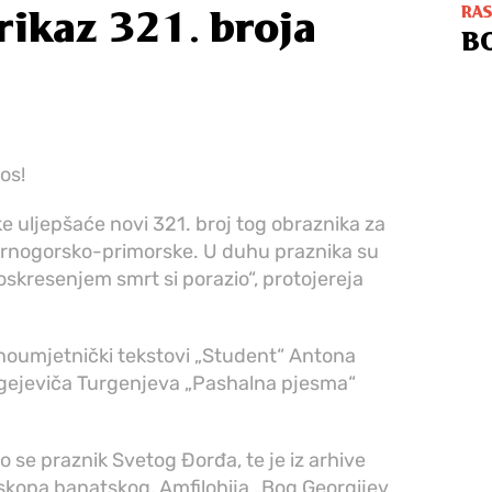
RA
rikaz 321. broja
B
os!
e uljepšaće novi 321. broj tog obraznika za
e crnogorsko-primorske. U duhu praznika su
oskresenjem smrt si porazio“, protojereja
vnoumjetnički tekstovi „Student“ Antona
rgejeviča Turgenjeva „Pashalna pjesma“
 se praznik Svetog Đorđa, te je iz arhive
skopa banatskog, Amfilohija „Bog Georgijev