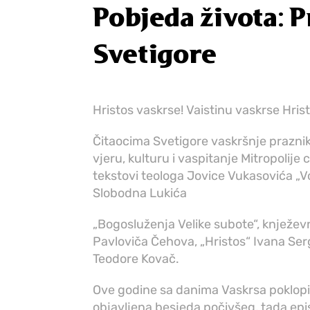
Pobjeda života: P
Svetigore
Hristos vaskrse! Vaistinu vaskrse Hrist
Čitaocima Svetigore vaskršnje praznik
vjeru, kulturu i vaspitanje Mitropolij
tekstovi teologa Jovice Vukasovića „V
Slobodna Lukića
„Bogosluženja Velike subote“, knježe
Pavloviča Čehova, „Hristos“ Ivana Se
Teodore Kovač.
Ove godine sa danima Vaskrsa poklopio
objavljena besjeda počivšeg, tada epi