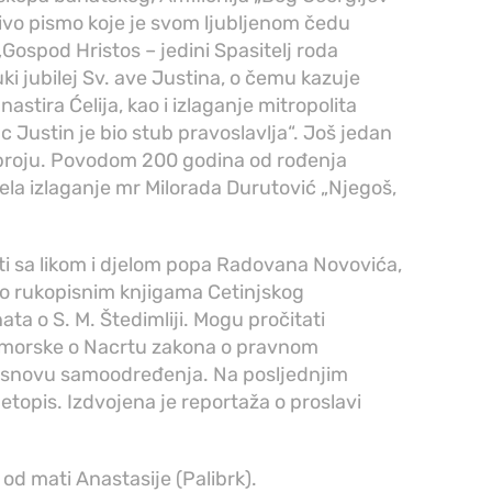
ljivo pismo koje je svom ljubljenom čedu
 „Gospod Hristos – jedini Spasitelj roda
ki jubilej Sv. ave Justina, o čemu kazuje
astira Ćelija, kao i izlaganje mitropolita
 Justin je bio stub pravoslavlja“. Još jedan
 broju. Povodom 200 godina od rođenja
ela izlaganje mr Milorada Durutović „Njegoš,
i sa likom i djelom popa Radovana Novovića,
 o rukopisnim knjigama Cetinjskog
a o S. M. Štedimliji. Mogu pročitati
rimorske o Nacrtu zakona o pravnom
osnovu samoodređenja. Na posljednjim
etopis. Izdvojena je reportaža o proslavi
od mati Anastasije (Palibrk).