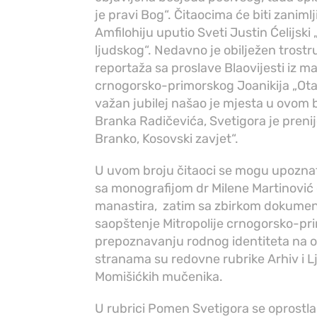
je pravi Bog“. Čitaocima će biti zanim
Amfilohiju uputio Sveti Justin Ćelijski
ljudskog“. Nedavno je obilježen trostru
reportaža sa proslave Blaovijesti iz man
crnogorsko-primorskog Joanikija „Otac
važan jubilej našao je mjesta u ovom
Branka Radičevića, Svetigora je prenij
Branko, Kosovski zavjet“.
U uvom broju čitaoci se mogu upoznat
sa monografijom dr Milene Martinović
manastira, zatim sa zbirkom dokumenat
saopštenje Mitropolije crnogorsko-p
prepoznavanju rodnog identiteta na 
stranama su redovne rubrike Arhiv i Lj
Momišićkih mučenika.
U rubrici Pomen Svetigora se oprostla 