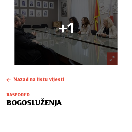
+1
Nazad na listu vijesti
RASPORED
BOGOSLUŽENJA