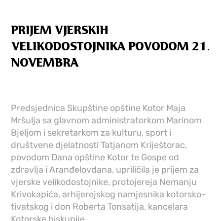
PRIJEM VJERSKIH
VELIKODOSTOJNIKA POVODOM 21.
NOVEMBRA
Predsjednica Skupštine opštine Kotor Maja
Mršulja sa glavnom administratorkom Marinom
Bjeljom i sekretarkom za kulturu, sport i
društvene djelatnosti Tatjanom Kriještorac,
povodom Dana opštine Kotor te Gospe od
zdravlja i Aranđelovdana, upriličila je prijem za
vjerske velikodostojnike, protojereja Nemanju
Krivokapića, arhijerejskog namjesnika kotorsko-
tivatskog i don Roberta Tonsatija, kancelara
Kotorske biskupije.