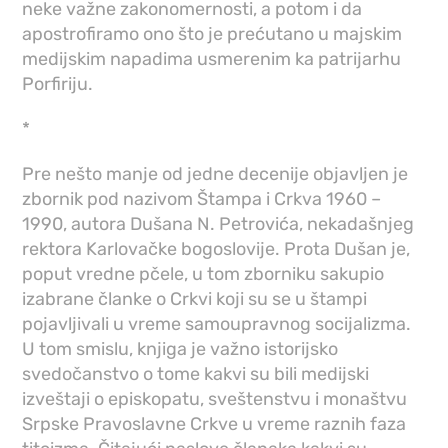
neke važne zakonomernosti, a potom i da
apostrofiramo ono što je prećutano u majskim
medijskim napadima usmerenim ka patrijarhu
Porfiriju.
*
Pre nešto manje od jedne decenije objavljen je
zbornik pod nazivom Štampa i Crkva 1960 –
1990, autora Dušana N. Petrovića, nekadašnjeg
rektora Karlovačke bogoslovije. Prota Dušan je,
poput vredne pčele, u tom zborniku sakupio
izabrane članke o Crkvi koji su se u štampi
pojavljivali u vreme samoupravnog socijalizma.
U tom smislu, knjiga je važno istorijsko
svedočanstvo o tome kakvi su bili medijski
izveštaji o episkopatu, sveštenstvu i monaštvu
Srpske Pravoslavne Crkve u vreme raznih faza