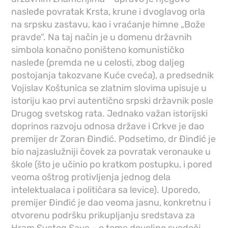
nasleđe povratak Krsta, krune i dvoglavog orla
na srpsku zastavu, kao i vraćanje himne „Bože
pravde“. Na taj način je u domenu državnih
simbola konačno poništeno komunističko
nasleđe (premda ne u celosti, zbog daljeg
postojanja takozvane Kuće cveća), a predsednik
Vojislav Koštunica se zlatnim slovima upisuje u
istoriju kao prvi autentično srpski državnik posle
Drugog svetskog rata. Jednako važan istorijski
doprinos razvoju odnosa države i Crkve je dao
premijer dr Zoran Đinđić. Podsetimo, dr Đinđić je
bio najzaslužniji čovek za povratak veronauke u
škole (što je učinio po kratkom postupku, i pored
veoma oštrog protivljenja jednog dela
intelektualaca i političara sa levice). Uporedo,
premijer Đinđić je dao veoma jasnu, konkretnu i
otvorenu podršku prikupljanju sredstava za
Hram Svetog Save – o tome dovoljno svedoči