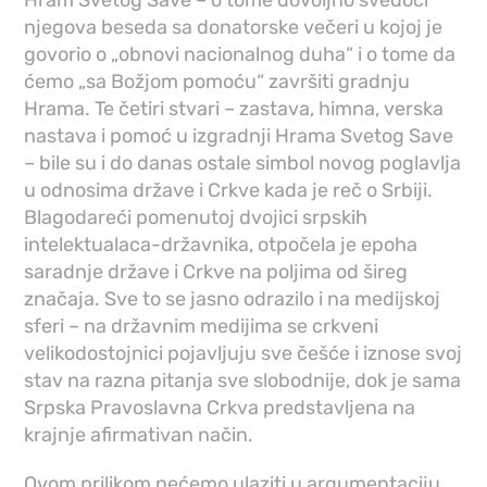
njegova beseda sa donatorske večeri u kojoj je
govorio o „obnovi nacionalnog duha“ i o tome da
ćemo „sa Božjom pomoću“ završiti gradnju
Hrama. Te četiri stvari – zastava, himna, verska
nastava i pomoć u izgradnji Hrama Svetog Save
– bile su i do danas ostale simbol novog poglavlja
u odnosima države i Crkve kada je reč o Srbiji.
Blagodareći pomenutoj dvojici srpskih
intelektualaca-državnika, otpočela je epoha
saradnje države i Crkve na poljima od šireg
značaja. Sve to se jasno odrazilo i na medijskoj
sferi – na državnim medijima se crkveni
velikodostojnici pojavljuju sve češće i iznose svoj
stav na razna pitanja sve slobodnije, dok je sama
Srpska Pravoslavna Crkva predstavljena na
krajnje afirmativan način.
Ovom prilikom nećemo ulaziti u argumentaciju