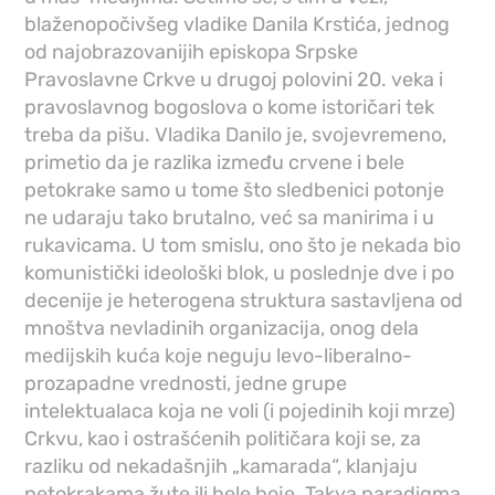
blaženopočivšeg vladike Danila Krstića, jednog
od najobrazovanijih episkopa Srpske
Pravoslavne Crkve u drugoj polovini 20. veka i
pravoslavnog bogoslova o kome istoričari tek
treba da pišu. Vladika Danilo je, svojevremeno,
primetio da je razlika između crvene i bele
petokrake samo u tome što sledbenici potonje
ne udaraju tako brutalno, već sa manirima i u
rukavicama. U tom smislu, ono što je nekada bio
komunistički ideološki blok, u poslednje dve i po
decenije je heterogena struktura sastavljena od
mnoštva nevladinih organizacija, onog dela
medijskih kuća koje neguju levo-liberalno-
prozapadne vrednosti, jedne grupe
intelektualaca koja ne voli (i pojedinih koji mrze)
Crkvu, kao i ostrašćenih političara koji se, za
razliku od nekadašnjih „kamarada“, klanjaju
petokrakama žute ili bele boje. Takva paradigma