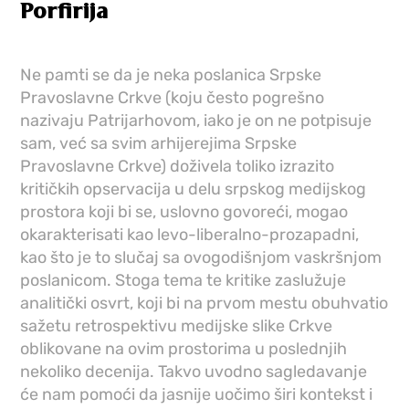
Porfirija
Ne pamti se da je neka poslanica Srpske
Pravoslavne Crkve (koju često pogrešno
nazivaju Patrijarhovom, iako je on ne potpisuje
sam, već sa svim arhijerejima Srpske
Pravoslavne Crkve) doživela toliko izrazito
kritičkih opservacija u delu srpskog medijskog
prostora koji bi se, uslovno govoreći, mogao
okarakterisati kao levo-liberalno-prozapadni,
kao što je to slučaj sa ovogodišnjom vaskršnjom
poslanicom. Stoga tema te kritike zaslužuje
analitički osvrt, koji bi na prvom mestu obuhvatio
sažetu retrospektivu medijske slike Crkve
oblikovane na ovim prostorima u poslednjih
nekoliko decenija. Takvo uvodno sagledavanje
će nam pomoći da jasnije uočimo širi kontekst i