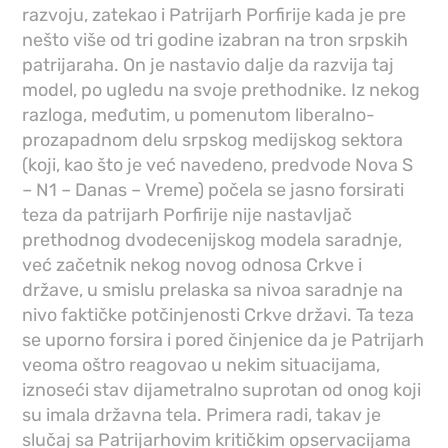
razvoju, zatekao i Patrijarh Porfirije kada je pre
nešto više od tri godine izabran na tron srpskih
patrijaraha. On je nastavio dalje da razvija taj
model, po ugledu na svoje prethodnike. Iz nekog
razloga, međutim, u pomenutom liberalno-
prozapadnom delu srpskog medijskog sektora
(koji, kao što je već navedeno, predvode Nova S
– N1 – Danas – Vreme) počela se jasno forsirati
teza da patrijarh Porfirije nije nastavljač
prethodnog dvodecenijskog modela saradnje,
već začetnik nekog novog odnosa Crkve i
države, u smislu prelaska sa nivoa saradnje na
nivo faktičke potčinjenosti Crkve državi. Ta teza
se uporno forsira i pored činjenice da je Patrijarh
veoma oštro reagovao u nekim situacijama,
iznoseći stav dijametralno suprotan od onog koji
su imala državna tela. Primera radi, takav je
slučaj sa Patrijarhovim kritičkim opservacijama