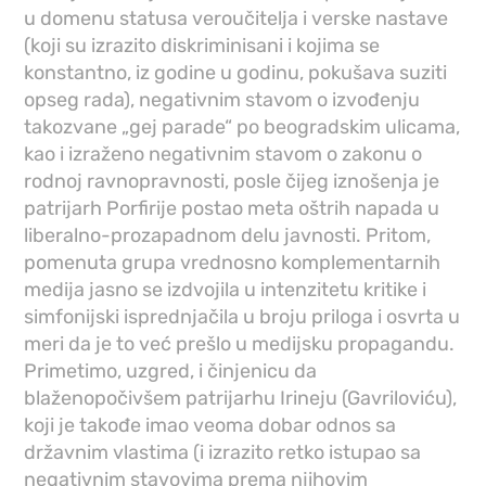
u domenu statusa veroučitelja i verske nastave
(koji su izrazito diskriminisani i kojima se
konstantno, iz godine u godinu, pokušava suziti
opseg rada), negativnim stavom o izvođenju
takozvane „gej parade“ po beogradskim ulicama,
kao i izraženo negativnim stavom o zakonu o
rodnoj ravnopravnosti, posle čijeg iznošenja je
patrijarh Porfirije postao meta oštrih napada u
liberalno-prozapadnom delu javnosti. Pritom,
pomenuta grupa vrednosno komplementarnih
medija jasno se izdvojila u intenzitetu kritike i
simfonijski isprednjačila u broju priloga i osvrta u
meri da je to već prešlo u medijsku propagandu.
Primetimo, uzgred, i činjenicu da
blaženopočivšem patrijarhu Irineju (Gavriloviću),
koji je takođe imao veoma dobar odnos sa
državnim vlastima (i izrazito retko istupao sa
negativnim stavovima prema njihovim