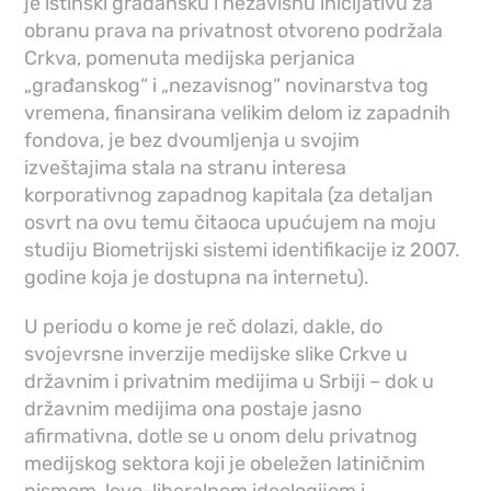
je istinski građansku i nezavisnu inicijativu za
obranu prava na privatnost otvoreno podržala
Crkva, pomenuta medijska perjanica
„građanskog“ i „nezavisnog“ novinarstva tog
vremena, finansirana velikim delom iz zapadnih
fondova, je bez dvoumljenja u svojim
izveštajima stala na stranu interesa
korporativnog zapadnog kapitala (za detaljan
osvrt na ovu temu čitaoca upućujem na moju
studiju Biometrijski sistemi identifikacije iz 2007.
godine koja je dostupna na internetu).
U periodu o kome je reč dolazi, dakle, do
svojevrsne inverzije medijske slike Crkve u
državnim i privatnim medijima u Srbiji – dok u
državnim medijima ona postaje jasno
afirmativna, dotle se u onom delu privatnog
medijskog sektora koji je obeležen latiničnim
pismom, levo-liberalnom ideologijom i