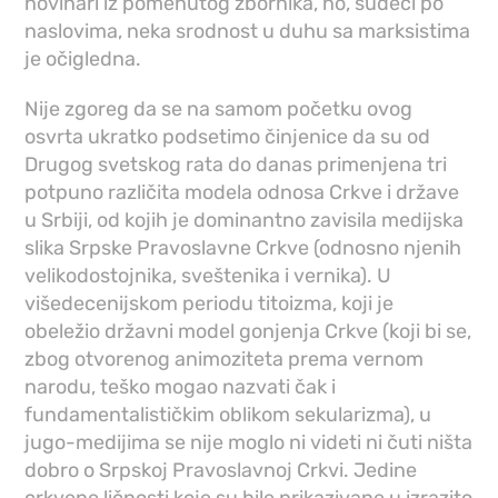
novinari iz pomenutog zbornika, no, sudeći po
naslovima, neka srodnost u duhu sa marksistima
je očigledna.
Nije zgoreg da se na samom početku ovog
osvrta ukratko podsetimo činjenice da su od
Drugog svetskog rata do danas primenjena tri
potpuno različita modela odnosa Crkve i države
u Srbiji, od kojih je dominantno zavisila medijska
slika Srpske Pravoslavne Crkve (odnosno njenih
velikodostojnika, sveštenika i vernika). U
višedecenijskom periodu titoizma, koji je
obeležio državni model gonjenja Crkve (koji bi se,
zbog otvorenog animoziteta prema vernom
narodu, teško mogao nazvati čak i
fundamentalističkim oblikom sekularizma), u
jugo-medijima se nije moglo ni videti ni čuti ništa
dobro o Srpskoj Pravoslavnoj Crkvi. Jedine
crkvene ličnosti koje su bile prikazivane u izrazito