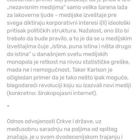
„nezavisnim medijima“ samo velika šarena laža
za lakoverne ljude – medijske izveštaje pre
svega diktiraju korporativni interesi i(li) ideološki
pritisak političkih struktura. Nažalost, ono što bi
trebalo da bude pravilo, a to je da se u medijskim
izveštajima čuje „istina, puna istina i ništa drugo
do istina“ u današnjem svetu medijskih
monopola je retkost na nivou statističke greške,
mada ne i nemogućnost. Taker Karlson je
očigledan primer da je tako nešto ipak moguće,
blagodareći revoluciji koju su izazvali novi mediji
(konkretno: širokopojasni internet).
*
Odnos odvojenosti Crkve i države, uz
međusobnu saradnju na poljima od opšteg
značaja, je u svom dvodecenijskom trajanju i