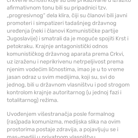
afirmativnom tonu bili su pripadnici tzv.
„progresivnog“ dela klira, čiji su članovi bili javni
promoteri i simpatizeri tadašnjeg državnog
uređenja (neki i članovi Komunističke partije
Jugoslavije) i smatrali da je moguće spojiti Krst i
petokraku. Krajnje antagonistički odnos
komunističkog državnog aparata prema Crkvi,
uz izraženu i neprikrivenu netrpeljivost prema
njenim vodećim ličnostima, imao je u to vreme
jasan odraz u svim medijima, koji su, svi do
jednog, bili u državnom vlasništvu i pod strogom
kontrolom krajnje autoritarnog (u jednoj fazi i
totalitarnog) režima.
Uvođenjem višestranačja posle formalnog
(ras)pada komunizma, medijska slika na ovim
prostorima postaje zdravija, a pojavljuju se i
mas-mediji u privatnom vlasništvu.