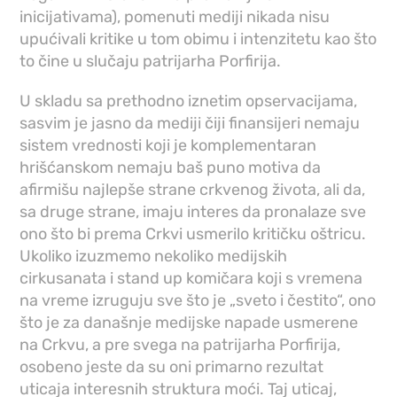
inicijativama), pomenuti mediji nikada nisu
upućivali kritike u tom obimu i intenzitetu kao što
to čine u slučaju patrijarha Porfirija.
U skladu sa prethodno iznetim opservacijama,
sasvim je jasno da mediji čiji finansijeri nemaju
sistem vrednosti koji je komplementaran
hrišćanskom nemaju baš puno motiva da
afirmišu najlepše strane crkvenog života, ali da,
sa druge strane, imaju interes da pronalaze sve
ono što bi prema Crkvi usmerilo kritičku oštricu.
Ukoliko izuzmemo nekoliko medijskih
cirkusanata i stand up komičara koji s vremena
na vreme izruguju sve što je „sveto i čestito“, ono
što je za današnje medijske napade usmerene
na Crkvu, a pre svega na patrijarha Porfirija,
osobeno jeste da su oni primarno rezultat
uticaja interesnih struktura moći. Taj uticaj,