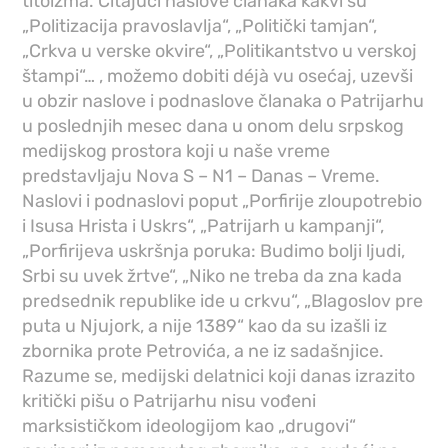
titoizma. Čitajući naslove članaka kakvi su
„Politizacija pravoslavlja“, „Politički tamjan“,
„Crkva u verske okvire“, „Politikantstvo u verskoj
štampi“… , možemo dobiti déjà vu osećaj, uzevši
u obzir naslove i podnaslove članaka o Patrijarhu
u poslednjih mesec dana u onom delu srpskog
medijskog prostora koji u naše vreme
predstavljaju Nova S – N1 – Danas – Vreme.
Naslovi i podnaslovi poput „Porfirije zloupotrebio
i Isusa Hrista i Uskrs“, „Patrijarh u kampanji“,
„Porfirijeva uskršnja poruka: Budimo bolji ljudi,
Srbi su uvek žrtve“, „Niko ne treba da zna kada
predsednik republike ide u crkvu“, „Blagoslov pre
puta u Njujork, a nije 1389“ kao da su izašli iz
zbornika prote Petrovića, a ne iz sadašnjice.
Razume se, medijski delatnici koji danas izrazito
kritički pišu o Patrijarhu nisu vođeni
marksističkom ideologijom kao „drugovi“