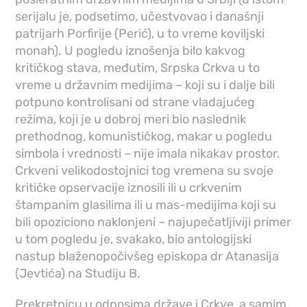
serijalu je, podsetimo, učestvovao i današnji
patrijarh Porfirije (Perić), u to vreme koviljski
monah). U pogledu iznošenja bilo kakvog
kritičkog stava, međutim, Srpska Crkva u to
vreme u državnim medijima – koji su i dalje bili
potpuno kontrolisani od strane vladajućeg
režima, koji je u dobroj meri bio naslednik
prethodnog, komunističkog, makar u pogledu
simbola i vrednosti – nije imala nikakav prostor.
Crkveni velikodostojnici tog vremena su svoje
kritičke opservacije iznosili ili u crkvenim
štampanim glasilima ili u mas-medijima koji su
bili opoziciono naklonjeni – najupečatljiviji primer
u tom pogledu je, svakako, bio antologijski
nastup blaženopočivšeg episkopa dr Atanasija
(Jevtića) na Studiju B.
Prekretnicu u odnosima države i Crkve, a samim