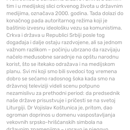
tim i u medijskoj slici crkvenog života u državnim
medijima, označava 2000. godina. Tada dolazi do
konačnog pada autoritarnog režima koji je
baštinio izvesnu ideološku vezu sa komunistima.
Crkva i država u Republici Srbiji posle tog
događaja i dalje ostaju razdvojene, ali sa jednom
važnom razlikom – počinju ubrzano da razvijaju
načelo međusobne saradnje na opštu narodnu
korist, što se itekako odražava i na medijskom
planu. Svi mi koji smo bili svedoci tog vremena
dobro se sećamo radosnog šoka kada smo na
državnoj televiziji videli scenu potpuno
nezamislivu za prethodni period: da predsednik
naše države prisustvuje i pričesti se na svetoj
Liturgiji. Dr Vojislav Koštunica je, pritom, dao
ogroman doprinos u domenu vaspostavljanja
vekovnih srpsko-hrišćanskih simbola na
državnim znamenjima – upravo je njegovo