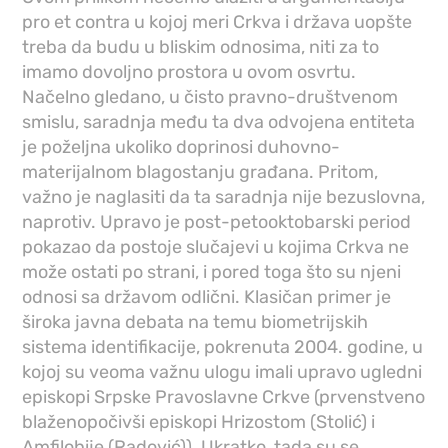
pro et contra u kojoj meri Crkva i država uopšte
treba da budu u bliskim odnosima, niti za to
imamo dovoljno prostora u ovom osvrtu.
Načelno gledano, u čisto pravno-društvenom
smislu, saradnja među ta dva odvojena entiteta
je poželjna ukoliko doprinosi duhovno-
materijalnom blagostanju građana. Pritom,
važno je naglasiti da ta saradnja nije bezuslovna,
naprotiv. Upravo je post-petooktobarski period
pokazao da postoje slučajevi u kojima Crkva ne
može ostati po strani, i pored toga što su njeni
odnosi sa državom odlični. Klasičan primer je
široka javna debata na temu biometrijskih
sistema identifikacije, pokrenuta 2004. godine, u
kojoj su veoma važnu ulogu imali upravo ugledni
episkopi Srpske Pravoslavne Crkve (prvenstveno
blaženopočivši episkopi Hrizostom (Stolić) i
Amfilohije (Radović)). Ukratko, tada su se