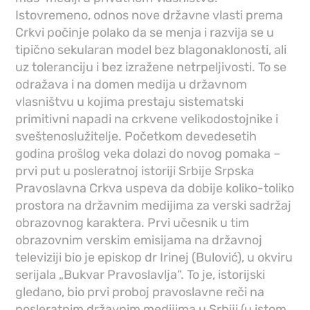
Istovremeno, odnos nove državne vlasti prema
Crkvi počinje polako da se menja i razvija se u
tipično sekularan model bez blagonaklonosti, ali
uz toleranciju i bez izražene netrpeljivosti. To se
odražava i na domen medija u državnom
vlasništvu u kojima prestaju sistematski
primitivni napadi na crkvene velikodostojnike i
sveštenoslužitelje. Početkom devedesetih
godina prošlog veka dolazi do novog pomaka –
prvi put u posleratnoj istoriji Srbije Srpska
Pravoslavna Crkva uspeva da dobije koliko-toliko
prostora na državnim medijima za verski sadržaj
obrazovnog karaktera. Prvi učesnik u tim
obrazovnim verskim emisijama na državnoj
televiziji bio je episkop dr Irinej (Bulović), u okviru
serijala „Bukvar Pravoslavlja“. To je, istorijski
gledano, bio prvi proboj pravoslavne reči na
posleratnim državnim medijima u Srbiji (u istom