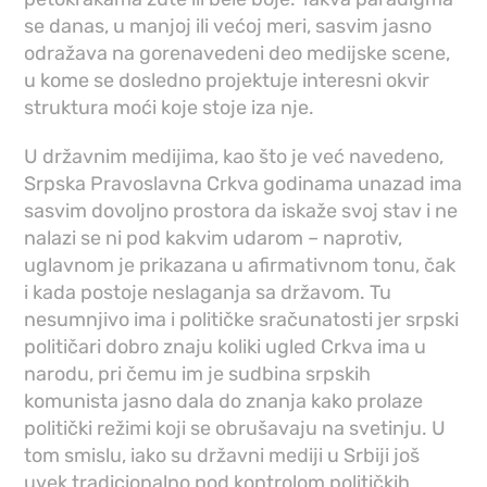
se danas, u manjoj ili većoj meri, sasvim jasno
odražava na gorenavedeni deo medijske scene,
u kome se dosledno projektuje interesni okvir
struktura moći koje stoje iza nje.
U državnim medijima, kao što je već navedeno,
Srpska Pravoslavna Crkva godinama unazad ima
sasvim dovoljno prostora da iskaže svoj stav i ne
nalazi se ni pod kakvim udarom – naprotiv,
uglavnom je prikazana u afirmativnom tonu, čak
i kada postoje neslaganja sa državom. Tu
nesumnjivo ima i političke sračunatosti jer srpski
političari dobro znaju koliki ugled Crkva ima u
narodu, pri čemu im je sudbina srpskih
komunista jasno dala do znanja kako prolaze
politički režimi koji se obrušavaju na svetinju. U
tom smislu, iako su državni mediji u Srbiji još
uvek tradicionalno pod kontrolom političkih