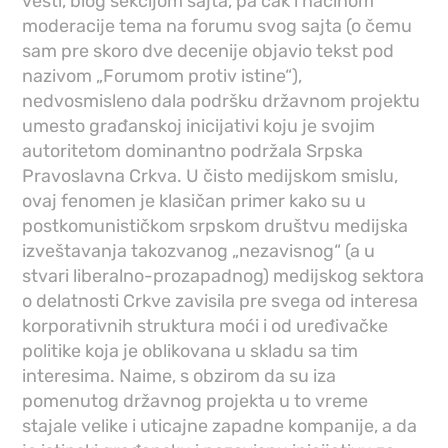
vesti, blog sekcijom sajta, pa čak i načinom
moderacije tema na forumu svog sajta (o čemu
sam pre skoro dve decenije objavio tekst pod
nazivom „Forumom protiv istine“),
nedvosmisleno dala podršku državnom projektu
umesto građanskoj inicijativi koju je svojim
autoritetom dominantno podržala Srpska
Pravoslavna Crkva. U čisto medijskom smislu,
ovaj fenomen je klasičan primer kako su u
postkomunističkom srpskom društvu medijska
izveštavanja takozvanog „nezavisnog“ (a u
stvari liberalno-prozapadnog) medijskog sektora
o delatnosti Crkve zavisila pre svega od interesa
korporativnih struktura moći i od uređivačke
politike koja je oblikovana u skladu sa tim
interesima. Naime, s obzirom da su iza
pomenutog državnog projekta u to vreme
stajale velike i uticajne zapadne kompanije, a da