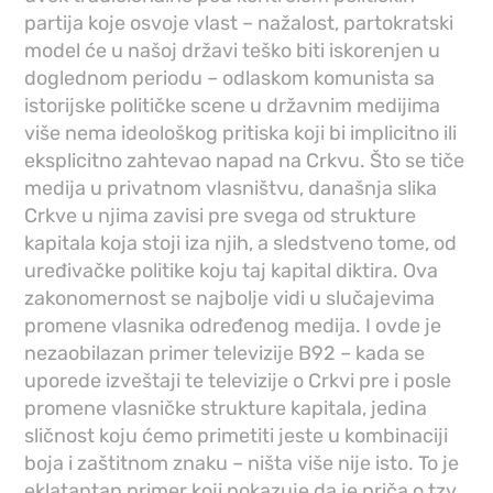
partija koje osvoje vlast – nažalost, partokratski
model će u našoj državi teško biti iskorenjen u
doglednom periodu – odlaskom komunista sa
istorijske političke scene u državnim medijima
više nema ideološkog pritiska koji bi implicitno ili
eksplicitno zahtevao napad na Crkvu. Što se tiče
medija u privatnom vlasništvu, današnja slika
Crkve u njima zavisi pre svega od strukture
kapitala koja stoji iza njih, a sledstveno tome, od
uređivačke politike koju taj kapital diktira. Ova
zakonomernost se najbolje vidi u slučajevima
promene vlasnika određenog medija. I ovde je
nezaobilazan primer televizije B92 – kada se
uporede izveštaji te televizije o Crkvi pre i posle
promene vlasničke strukture kapitala, jedina
sličnost koju ćemo primetiti jeste u kombinaciji
boja i zaštitnom znaku – ništa više nije isto. To je
eklatantan primer koji pokazuje da je priča o tzv.