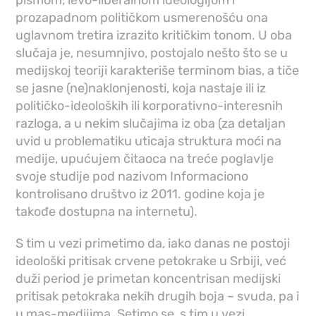
prozapadnom političkom usmerenošću ona
uglavnom tretira izrazito kritičkim tonom. U oba
slučaja je, nesumnjivo, postojalo nešto što se u
medijskoj teoriji karakteriše terminom bias, a tiče
se jasne (ne)naklonjenosti, koja nastaje ili iz
političko-ideoloških ili korporativno-interesnih
razloga, a u nekim slučajima iz oba (za detaljan
uvid u problematiku uticaja struktura moći na
medije, upućujem čitaoca na treće poglavlje
svoje studije pod nazivom Informaciono
kontrolisano društvo iz 2011. godine koja je
takođe dostupna na internetu).
S tim u vezi primetimo da, iako danas ne postoji
ideološki pritisak crvene petokrake u Srbiji, već
duži period je primetan koncentrisan medijski
pritisak petokraka nekih drugih boja – svuda, pa i
u mas-medijima. Setimo se, s tim u vezi,