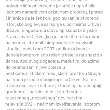
ugledne ličnosti crkvene jerarhije usprotivile
jednom nametljivom državnom projektu, i pored
činjenice da je tek koju godinu ranije otvoreno
istorijsko poglavlje saradnje u odnosima Crkve i
države. Blagodareći stavu episkopata Srpske
Pravoslavne Crkve (koji je, podsetimo, formiran
na osnovu stručnih simposiona i nezavisnih
studija), početkom 2007. godine država je
donela kompromisno rešenje koje je na snazi do
danas. Kod ovog događaja, međutim, dolazimo
do veoma zanimljive pojave u
postkomunističkom medijskom prostoru Srbije,
bar kada je reč o medijskoj slici Crkve. Naime,
tokom ove javne debate je tadašnji najuticajniji
građanski, liberalni medij i predvodnik
takozvanog „nezavisnog“ novinarstva –
televizija B92 – načinom izveštavanja, izborom