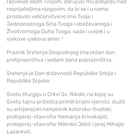
razveseli silom Tvojom, darujući mu pobjedu nad
neprijateljima njegovim, da bi se i u nama
proslavilo veličanstveno ime Tvoje i
Jedinorodnoga Sina Tvoga i obožavanoga i
Životvornoga Duha Tvoga, sada i uvijek i u
vjekove vjekova amin.ˮ
Praznik Sretenja Gospodnjeg ima jedan dan
pretprazništva i sedam dana poprazništva.
Sretenje je Dan državnosti Republike Srbije i
Republike Srpske.
Svetu liturgiju u Crkvi Sv. Nikole, na kojoj su
Svetu tajnu pričešća primili brojni vjernici, služili
su arhijerejski namjesnik kotorsko-tivatski,
protojerej-stavrofor Nemanja Krivokapić,
protojerej-stavrofor Milenko Jekić i jerej Mihajlo
Lazarević.