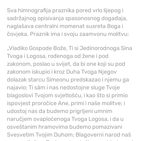
Sva himnografija praznika pored vrlo lijepog i
sadržajnog opisivanja spasonosnog događaja,
naglašava centralni momenat susreta Boga i
čovjeka. Praznik ima i svoju zaamvonu molitvu:
„Vladiko Gospode Bože, Ti si Jedinorodnoga Sina
Tvoga i Logosa, rođenoga od žene i pod
zakonom, poslao u svijet, da bi one koji su pod
zakonom iskupio i kroz Duha Tvoga Njegov
dolazak starcu Simeonu predskazao i njemu ga
najavio; Ti sâm i nas nedostojne sluge Tvoje
blagoslovi Tvojom svjetlošću, i kao što si primio
ispovjest proročice Ane, primi i naše molitve; i
udostoj nas da budemo prigrljeni umnim
naručjem ovaploćenoga Tvoga Logosa, i da u
osveštanim hramovima budemo pomazivani
Svesvetim Tvojim Duhom; Blagoverni narod naš