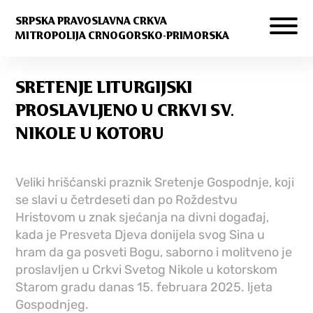
SRPSKA PRAVOSLAVNA CRKVA
MITROPOLIJA CRNOGORSKO-PRIMORSKA
SRETENJE LITURGIJSKI
PROSLAVLJENO U CRKVI SV.
NIKOLE U KOTORU
Veliki hrišćanski praznik Sretenje Gospodnje, koji
se slavi u četrdeseti dan po Roždestvu
Hristovom u znak sjećanja na divni događaj,
kada je Presveta Djeva donijela svog Sina u
hram da ga posveti Bogu, saborno i molitveno je
proslavljen u Crkvi Svetog Nikole u kotorskom
Starom gradu
danas
15. februara 2025. ljeta
Gospodnjeg.