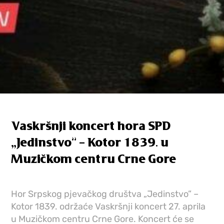
Vaskršnji koncert hora SPD
„Jedinstvo” – Kotor 1839. u
Muzičkom centru Crne Gore
Hor Srpskog pjevačkog društva „Jedinstvo” –
Kotor 1839. održaće Vaskršnji koncert 27. aprila
u Muzičkom centru Crne Gore. Koncert će se