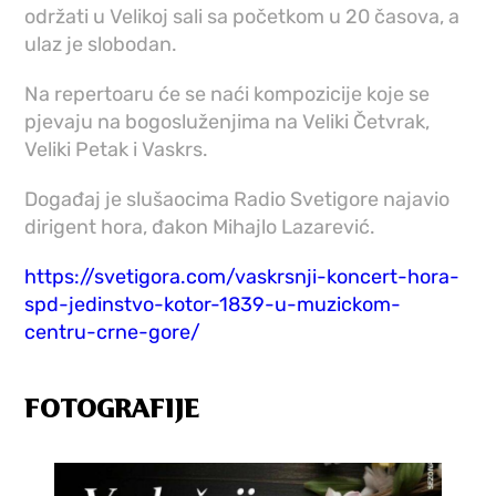
održati u Velikoj sali sa početkom u 20 časova, a
ulaz je slobodan.
Na repertoaru će se naći kompozicije koje se
pjevaju na bogosluženjima na Veliki Četvrak,
Veliki Petak i Vaskrs.
Događaj je slušaocima
Radio Svetigore
najavio
dirigent hora, đakon Mihajlo Lazarević.
https://svetigora.com/vaskrsnji-koncert-hora-
spd-jedinstvo-kotor-1839-u-muzickom-
centru-crne-gore/
FOTOGRAFIJE