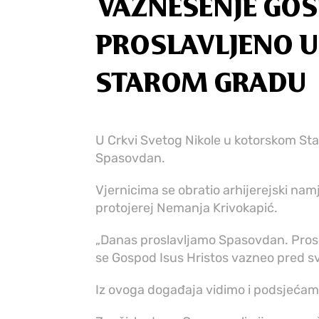
VAZNESENJE GO
PROSLAVLJENO U 
STAROM GRADU
U Crkvi Svetog Nikole u kotorskom Star
Spasovdan.
Vjernicima se obratio arhijerejski namj
protojerej Nemanja Krivokapić.
„Danas proslavljamo Spasovdan. Pros
se Gospod Isus Hristos vazneo pred sv
Iz ovoga događaja vidimo i podsjećamo 