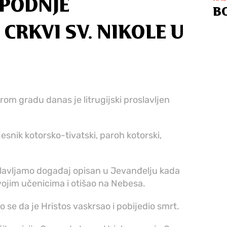
SPODNJE
B
CRKVI SV. NIKOLE U
om gradu danas je litrugijski proslavljen
esnik kotorsko-tivatski, paroh kotorski,
lavljamo događaj opisan u Jevanđelju kada
ojim učenicima i otišao na Nebesa.
se da je Hristos vaskrsao i pobijedio smrt.